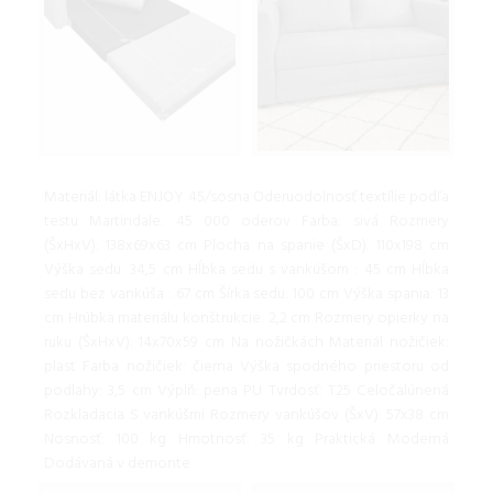
Materiál: látka ENJOY 45/sosna Oderuodolnosť textílie podľa
testu Martindale: 45 000 oderov Farba: sivá Rozmery
(ŠxHxV): 138x69x63 cm Plocha na spanie (ŠxD): 110x198 cm
Výška sedu: 34,5 cm Hĺbka sedu s vankúšom : 45 cm Hĺbka
sedu bez vankúša : 67 cm Šírka sedu: 100 cm Výška spania: 13
cm Hrúbka materiálu konštrukcie: 2,2 cm Rozmery opierky na
ruku (ŠxHxV): 14x70x59 cm Na nožičkách Materiál nožičiek:
plast Farba nožičiek: čierna Výška spodného priestoru od
podlahy: 3,5 cm Výplň: pena PU Tvrdosť: T25 Celočalúnená
Rozkladacia S vankúšmi Rozmery vankúšov (ŠxV): 57x38 cm
Nosnosť: 100 kg Hmotnosť: 35 kg Praktická Moderná
Dodávaná v demonte