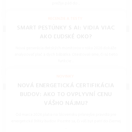
prežije pád do ...
REDAKCIA 27.Mar.2026
RECENZIE A TESTY
SMART PESTÚNKY S AI: VIDIA VIAC
AKO ĽUDSKÉ OKO?
Nová generácia detských monitorov v roku 2026 dokáže
analyzovať plač a dych bábätka. Otestovali sme, či sú tieto
funkcie ...
REDAKCIA 27.Mar.2026
NOVINKY
NOVÁ ENERGETICKÁ CERTIFIKÁCIA
BUDOV: AKO TO OVPLYVNÍ CENU
VÁŠHO NÁJMU?
Od marca 2026 platia na Slovensku prísnejšie pravidlá pre
energetické štítky budov. Pozrite sa, či váš byt patrí do čiernej
...