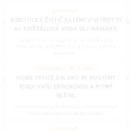
REDAKCIA 27.Mar.2026
DOMÁCNOSŤ
ROBOTICKÝ ČISTIČ BAZÉNOV WYBOT S1
AI: KRIŠTÁĽOVÁ VODA BEZ NÁMAHY.
Robot, ktorý vylezie aj na steny a vyčistí vodnú linku.
Otestovali sme bezdrôtový vysávač do bazéna, ktorý si
mapuje dno ...
REDAKCIA 27.Mar.2026
INŠPIRÁCIE, RADY, TIPY A NÁPADY
HOME OFFICE 2.0: AKO AI ASISTENT
RIADI VAŠU ERGONÓMIU A PITNÝ
REŽIM.
Práca z domu už nemusí bolieť. Zistite, ako smart stoly a AI
senzory dohliadajú na to, aby ste sa hýbali, ...
REDAKCIA 27.Mar.2026
DOMÁCNOSŤ