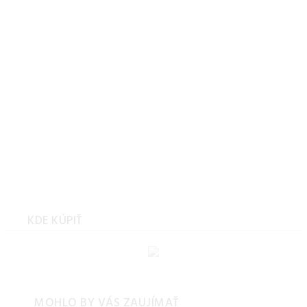
Rozkladacia pohovka,
ružová, BEJA
Rozkladacia pohovka,
zelená, BEJA
KDE KÚPIŤ
MOHLO BY VÁS ZAUJÍMAŤ