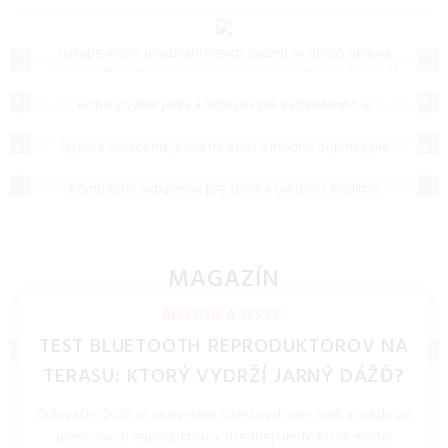
Často kladené otázky (FAQ)
Máte otázku? Ste na správnom mieste.
Vieme, že pri
nákupe alebo používaní našich služieb sa občas objavia
nejasnosti, preto sme pre vás pripravili prehľad odpovedí
Jedlo a nápoje
na to, čo vás zaujíma najčastejšie. Ak tu predsa len
Bohatý výber jedla a nápojov pre každodenné aj
nenájdete, čo hľadáte, neváhajte nám napísať – radi vám
Oblečenie, obuv a doplnky
slávnostné príležitosti. Kvalitné potraviny, nealkoholické
pomôžeme!
nápoje a výberový alkohol na jednom mieste.
Štýlové oblečenie, kvalitná obuv a módne doplnky pre
Šport a outdoor
celú rodinu. Objavte najnovšie trendy a doprajte si
komfortné kúsky na každý deň.
Kompletné vybavenie pre šport a outdoor. Kvalitné
oblečenie, obuv a potreby pre turistiku, kemping i
extrémne športy v každom počasí.
MAGAZÍN
NOVINKY, TECHNOLÓGIE, BLOG
RECENZIE A TESTY
TEST BLUETOOTH REPRODUKTOROV NA
TERASU: KTORÝ VYDRŽÍ JARNÝ DÁŽĎ?
Grilovačky 2026 sú za dverami. Otestovali sme zvuk a odolnosť
prenosných reproduktorov strednej triedy. Ktorý model