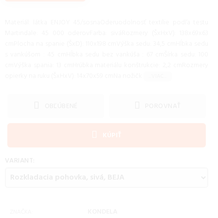
Materiál: látka ENJOY 45/sosnaOderuodolnosť textílie podľa testu
Martindale: 45 000 oderovFarba: siváRozmery (ŠxHxV): 138x69x63
cmPlocha na spanie (ŠxD): 110x198 cmVýška sedu: 34,5 cmHĺbka sedu
s vankúšom : 45 cmHĺbka sedu bez vankúša : 67 cmŠírka sedu: 100
cmVýška spania: 13 cmHrúbka materiálu konštrukcie: 2,2 cmRozmery
opierky na ruku (ŠxHxV): 14x70x59 cmNa nožičk
...VIAC...
OBĽÚBENÉ
POROVNAŤ
KÚPIŤ
VARIANT:
KONDELA
ZNAČKA: