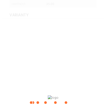
35.00
HMOTNOST:
VARIANTY
Rozkladacia pohovka,
sivohnedá Taupe, BEJA
Rozkladacia pohovka, sivá,
BEJA