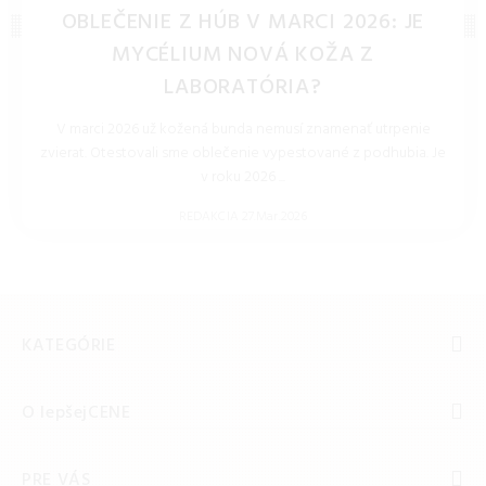
OBLEČENIE Z HÚB V MARCI 2026: JE
MYCÉLIUM NOVÁ KOŽA Z
LABORATÓRIA?
V marci 2026 už kožená bunda nemusí znamenať utrpenie
zvierat. Otestovali sme oblečenie vypestované z podhubia. Je
v roku 2026 ...
REDAKCIA 27.Mar.2026
KATEGÓRIE
O lepšejCENE
PRE VÁS