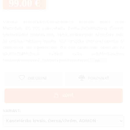
99.00 €
Materiál: ekokoža/kovOderuodolnosť ekokože podľa testu
Martindale: 100 000 oderovFarba: čierna/chrómRozmery (ŠxHxV):
58x65x102/108 cmVýška sedu: 44/50 cmHĺbka sedu: 42 cmŠírka sedu:
50 cmŠírka chrbtovej opierky: 50,5 cmVýška chrbtovej opierky: 67
cmNosnosť: 130 kgHmotnosť: 15,6 kgS čalunenými opierkami na
rukyOtočnéMožnosť nastaviť výšku seduMechanizmus
hojdaniaPäťramenná chrómová podstavaUniverz
...VIAC...
OBĽÚBENÉ
POROVNAŤ
KÚPIŤ
VARIANT: