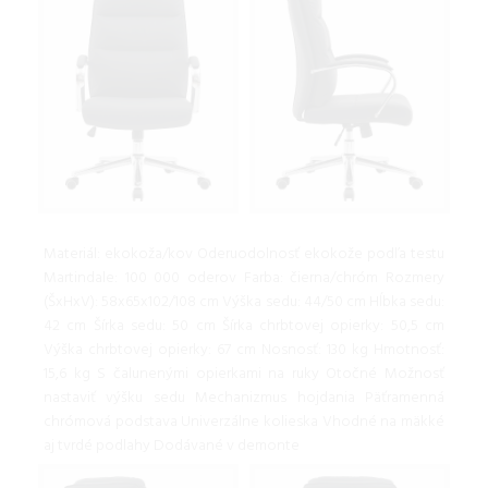
Materiál: ekokoža/kov Oderuodolnosť ekokože podľa testu
Martindale: 100 000 oderov Farba: čierna/chróm Rozmery
(ŠxHxV): 58x65x102/108 cm Výška sedu: 44/50 cm Hĺbka sedu:
42 cm Šírka sedu: 50 cm Šírka chrbtovej opierky: 50,5 cm
Výška chrbtovej opierky: 67 cm Nosnosť: 130 kg Hmotnosť:
15,6 kg S čalunenými opierkami na ruky Otočné Možnosť
nastaviť výšku sedu Mechanizmus hojdania Päťramenná
chrómová podstava Univerzálne kolieska Vhodné na mäkké
aj tvrdé podlahy Dodávané v demonte