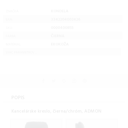
KONDELA
ZNAČKA:
3342204002426
EAN:
0000400855
SKU:
ČIERNA
FARBA:
EKOKOŽA
MATERIAL:
VIAC PARAMETROV ...
POPIS
Kancelárske kreslo, čierna/chróm, ADMON