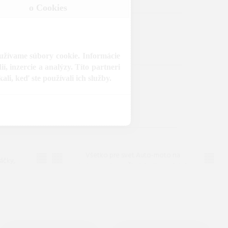
o Cookies
S
IANTA:
oužívame súbory cookie. Informácie
, inzercie a analýzy. Títo partneri
li, keď ste používali ich služby.
iče
Auto-moto
ácich
Všetko pre svet Auto-moto na
áčky,
jednom mieste. Široký výber náplní,
redných
pneumatík, autodoplnkov a riešení
pravou
pre elektromobilitu za skvelé ceny.