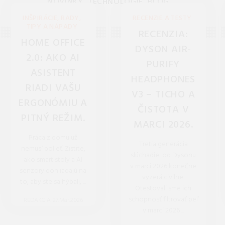
NOVINKY, TECHNOLÓGIE, BLOG
INŠPIRÁCIE, RADY,
RECENZIE A TESTY
TIPY A NÁPADY
RECENZIA:
HOME OFFICE
DYSON AIR-
2.0: AKO AI
PURIFY
ASISTENT
HEADPHONES
RIADI VAŠU
V3 – TICHO A
ERGONÓMIU A
ČISTOTA V
PITNÝ REŽIM.
MARCI 2026.
Práca z domu už
Tretia generácia
nemusí bolieť. Zistite,
slúchadiel od Dysonu
ako smart stoly a AI
v marci 2026 konečne
senzory dohliadajú na
vyzerá civilne.
to, aby ste sa hýbali, ...
Otestovali sme ich
schopnosť filtrovať peľ
REDAKCIA 27.Mar.2026
v marci 2026 ...