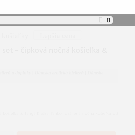
Lepšia cena
 košieľky
l set – čipková nočná košieľka &
ielizeň a doplnky
|
Dámska erotická bielizeň
|
Dámske
ná košieľka & tangá Krátka, ľahko rozšírená nočná košieľka od