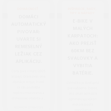
DOMÁCNOSŤ
INŠPIRÁCIE, RADY,
TIPY A NÁPADY
DOMÁCI
E-BIKE V
AUTOMATICKÝ
MALÝCH
PIVOVAR:
KARPATOCH:
UVARTE SI
AKO PREJSŤ
REMESELNÝ
60KM BEZ
LEŽIAK CEZ
SVALOVKY A
APLIKÁCIU.
VYBITIA
Ceny piva v marci 2026
BATÉRIE.
stúpajú. Otestovali sme
domáce stroje, ktoré
Cyklistika je dostupná
za vás postrážia
pre každého. Zistite,
teplotu rmutovania a
ako smart aplikácie
chmelovar. Ušetrite a ...
optimalizujú výkon
motora podľa
REDAKCIA 27.Mar.2026
prevýšenia