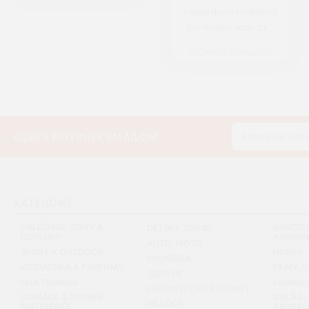
karpatských hrebeňov
pre hladkú jazdu za ...
REDAKCIA 27.Mar.2026
ODBER NOVINIEK EMAILOM
KATEGÓRIE
OBLEČENIE, OBUV A
KANCELÁ
DETSKÝ TOVAR
DOPLNKY
PAPIER
AUTO-MOTO
ŠPORT A OUTDOOR
HOBBY
DROGÉRIA
KOZMETIKA A PARFUMY
FILMY, 
ZDRAVIE
ELEKTRONIKA
GAMIN
CHOVATEĽSKÉ POTREBY
DOMÁCE A OSOBNÉ
DIELŇA,
HRAČKY
SPOTREBIČE
ZÁHRA