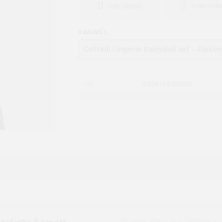
OBĽÚBENÉ
POROVN
VARIANT:
4024144102952
EAN:
nosenie. Prečo si ju zamilujete : Hravý priehľadný materiál: powernet + jemná čip