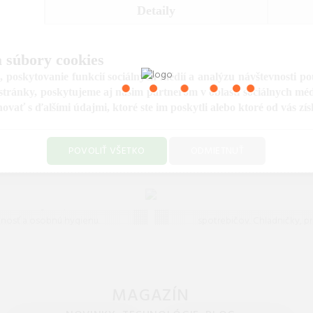
Detaily
1165112163
SKU:
VAR
 súbory cookies
 poskytovanie funkcií sociálnych médií a analýzu návštevnosti p
tránky, poskytujeme aj našim partnerom v oblasti sociálnych médií
ať s ďalšími údajmi, ktoré ste im poskytli alebo ktoré od vás získa
POVOLIŤ VŠETKO
ODMIETNUŤ
Drogéria
Veľké spotreb
 výber drogérie pre čistú
Široký výber veľkých dom
osť a osobnú hygienu.
spotrebičov. Chladničky, pr
istiace prostriedky, pracie
umývačky a sporáky od pop
 a hygienické potreby za
značiek za skvelé ceny s do
skvelé ceny.
až domov.
MAGAZÍN