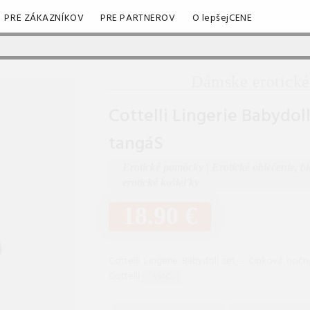
PRE ZÁKAZNÍKOV
PRE PARTNEROV
O lepšejCENE
Dámske erotické
Cottelli Lingerie Babydol
tangáS
Erotické pomôcky
|
Erotické oblečenie, b
erotické košieľky
18.90 €
Cottelli Lingerie Babydoll set – čipková noč
Cottelli
...VIAC...