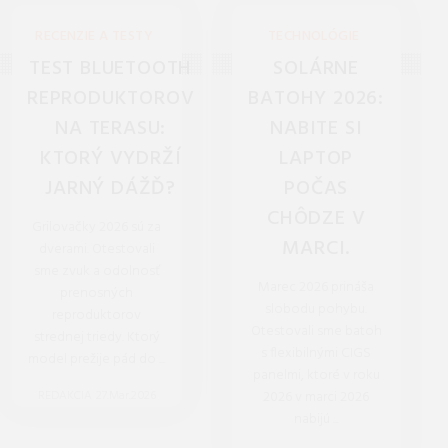
RECENZIE A TESTY
TECHNOLÓGIE
TEST BLUETOOTH
SOLÁRNE
REPRODUKTOROV
BATOHY 2026:
NA TERASU:
NABITE SI
KTORÝ VYDRŽÍ
LAPTOP
JARNÝ DÁŽĎ?
POČAS
CHÔDZE V
Grilovačky 2026 sú za
MARCI.
dverami. Otestovali
sme zvuk a odolnosť
Marec 2026 prináša
prenosných
slobodu pohybu.
reproduktorov
Otestovali sme batoh
strednej triedy. Ktorý
s flexibilnými CIGS
model prežije pád do ...
panelmi, ktoré v roku
REDAKCIA 27.Mar.2026
2026 v marci 2026
nabijú ...