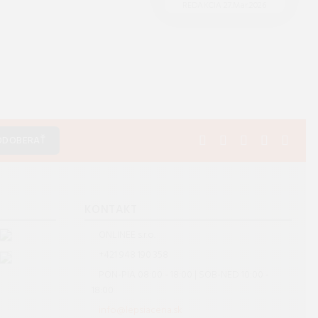
REDAKCIA 27.Mar.2026
ODOBERAŤ
S
KONTAKT
ONLINEE s.r.o.
+421 948 190 358
PON-PIA 08:00 - 18:00 | SOB-NED 10:00 -
18:00
info@lepsiacena.sk