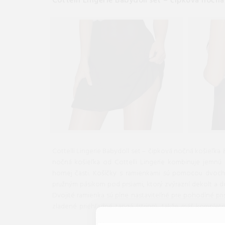
Cottelli Lingerie Babydoll set – čipková nočn
Cottelli Lingerie Babydoll set – čipková nočná košieľka 
nočná košieľka od Cottelli Lingerie kombinuje jemnú e
hornej časti. Košíčky s ramienkami sú pomocou dvoch
pružným pásikom pod prsiami, ktorý zvýrazní dekolt a 
Dvojité ramienka sú plne nastaviteľné pre pohodlné pri
zladené priehľadné tangá (string), takže máš komplet