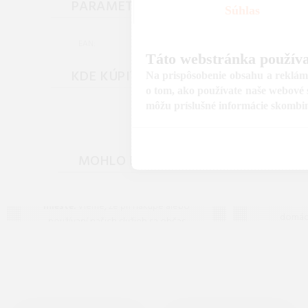
PARAMETRE
Súhlas
4024144102952
EAN:
Táto webstránka používa
KDE KÚPIŤ
Na prispôsobenie obsahu a reklám,
o tom, ako používate naše webové s
môžu príslušné informácie skombinov
Často kladené
MOHLO BY VÁS ZAUJÍMAŤ
otázky (FAQ)
Máte otázku? Ste na správnom
Široký
mieste.
Vieme, že pri nákupe alebo
domácn
používaní našich služieb sa občas
Účinné č
objavia nejasnosti, preto sme pre vás
prášky
pripravili prehľad odpovedí na to, čo
vás zaujíma najčastejšie. Ak tu predsa
len nenájdete, čo hľadáte, neváhajte
nám napísať – radi vám pomôžeme!