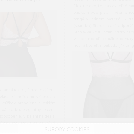
á košieľka & tangáS
Efektné dvojité, nastaviteľné ramienka Dekoratívne krúžky spájajú ram
pásikom pod prsiami Mierne rozšírený strih pre lichotivú siluetu Súprava: košieľka +
tangá v jednom Materiál & starostlivosť : Zloženie: 90 % polyamid, 10 % elastan
(spandex) Starostlivosť: odporúčame ručné pranie do 30 °C, nesušiť v sušičke, nežiariť
Strih & veľkosti : Strih: krátky babydoll, mierne rozšírený Ramienka: dvojité, nastaviteľné
Veľkosti: podľa aktuálnej ponuky (pozri ta
nočná košieľka (bab
& tangá Krátka, ľahko rozšírená
lastickú sieťovinu s čipkou v
 krúžkov prepojené s lesklým
dodá modelu elegantný akcent.
spôsobenie. V balení nájdeš aj
ný set pripravený na okamžité
SÚBORY COOKIES