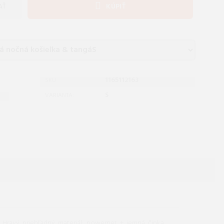
AŤ
KÚPIŤ
1165112163
SKU:
S
VARIANTA:
ka