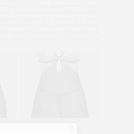
ienka s lesklým
buľku veľkostí pri produkte) Obsah balenia : 1×
ydoll) 1× tangá (string)