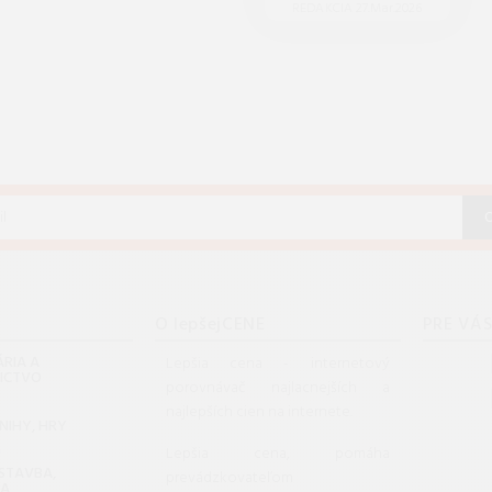
REDAKCIA 27.Mar.2026
O lepšejCENE
PRE VÁ
RIA A
Lepšia cena - internetový
NICTVO
porovnávač najlacnejších a
najlepších cien na internete.
KNIHY, HRY
G
Lepšia cena, pomáha
 STAVBA,
prevádzkovateľom
DA