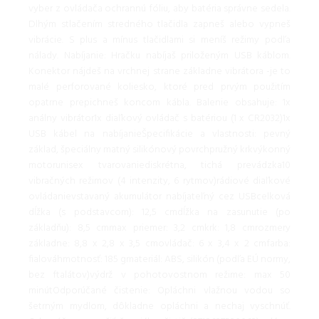
vyber z ovládača ochrannú fóliu, aby batéria správne sedela.
Dlhým stlačením stredného tlačidla zapneš alebo vypneš
vibrácie. S plus a mínus tlačidlami si meníš režimy podľa
nálady. Nabíjanie: Hračku nabíjaš priloženým USB káblom.
Konektor nájdeš na vrchnej strane základne vibrátora -je to
malé perforované koliesko, ktoré pred prvým použitím
opatrne prepichneš koncom kábla. Balenie obsahuje: 1x
análny vibrátor1x diaľkový ovládač s batériou (1 x CR2032)1x
USB kábel na nabíjanieŠpecifikácie a vlastnosti: pevný
základ, špeciálny matný silikónový povrchpružný krkvýkonný
motorunisex tvarovaniediskrétna, tichá prevádzka10
vibračných režimov (4 intenzity, 6 rytmov)rádiové diaľkové
ovládanievstavaný akumulátor nabíjateľný cez USBcelková
dĺžka (s podstavcom): 12,5 cmdĺžka na zasunutie (po
základňu): 8,5 cmmax priemer: 3,2 cmkrk: 1,8 cmrozmery
základne: 8,8 x 2,8 x 3,5 cmovládač: 6 x 3,4 x 2 cmfarba:
fialováhmotnosť: 185 gmateriál: ABS, silikón (podľa EÚ normy,
bez ftalátov)výdrž v pohotovostnom režime: max 50
minútOdporúčané čistenie: Opláchni vlažnou vodou so
šetrným mydlom, dôkladne opláchni a nechaj vyschnúť.