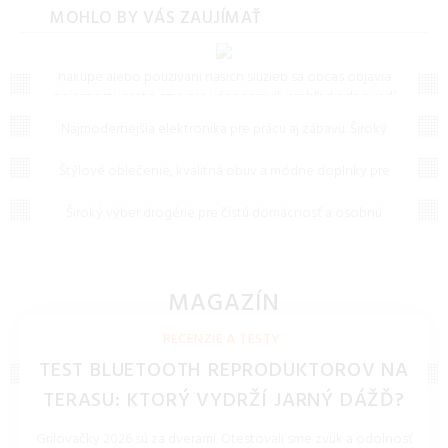
MOHLO BY VÁS ZAUJÍMAŤ
Často kladené otázky (FAQ)
Máte otázku? Ste na správnom mieste.
Vieme, že pri
nákupe alebo používaní našich služieb sa občas objavia
nejasnosti, preto sme pre vás pripravili prehľad odpovedí
Elektronika
na to, čo vás zaujíma najčastejšie. Ak tu predsa len
Najmodernejšia elektronika pre prácu aj zábavu. Široký
nenájdete, čo hľadáte, neváhajte nám napísať – radi vám
Oblečenie, obuv a doplnky
výber televízorov, audio techniky a inteligentných
pomôžeme!
zariadení od popredných značiek.
Štýlové oblečenie, kvalitná obuv a módne doplnky pre
Drogéria
celú rodinu. Objavte najnovšie trendy a doprajte si
komfortné kúsky na každý deň.
Široký výber drogérie pre čistú domácnosť a osobnú
hygienu. Účinné čistiace prostriedky, pracie prášky a
hygienické potreby za skvelé ceny.
MAGAZÍN
NOVINKY, TECHNOLÓGIE, BLOG
RECENZIE A TESTY
TEST BLUETOOTH REPRODUKTOROV NA
TERASU: KTORÝ VYDRŽÍ JARNÝ DÁŽĎ?
Grilovačky 2026 sú za dverami. Otestovali sme zvuk a odolnosť