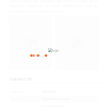
Odporúčame použiť špeciálny čistič (8718627520062) -dá sa
objednať zvlášť.Pozri si video predstavenie Hueman
Intergalactic -análny vibrátor (fialový)!
PARAMETRE
HUEMAN
ZNAČKA:
13-8719934002647
EAN:
8719934002647