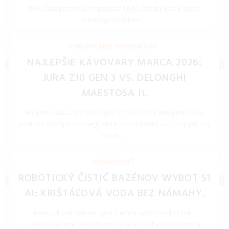
box. Či už potrebujete prepraviť lyže, detský kočík alebo
kempingovú výbavu, ...
REDAKCIA 16.Jan.2026
POROVNANIE PRODUKTOV
NAJLEPŠIE KÁVOVARY MARCA 2026:
JURA Z10 GEN 3 VS. DELONGHI
MAESTOSA II.
Milujete kávu a technológie? V marci 2026 sme proti sebe
postavili dve špičky v segmente plnoautomatov. Ktorý prístroj
v roku ...
REDAKCIA 27.Mar.2026
DOMÁCNOSŤ
ROBOTICKÝ ČISTIČ BAZÉNOV WYBOT S1
AI: KRIŠTÁĽOVÁ VODA BEZ NÁMAHY.
Robot, ktorý vylezie aj na steny a vyčistí vodnú linku.
Otestovali sme bezdrôtový vysávač do bazéna, ktorý si