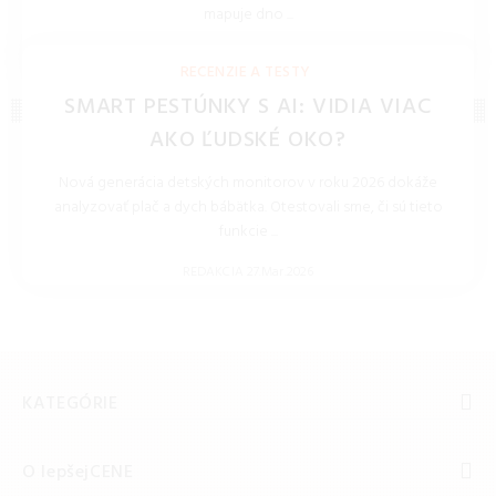
mapuje dno ...
REDAKCIA 27.Mar.2026
RECENZIE A TESTY
SMART PESTÚNKY S AI: VIDIA VIAC
AKO ĽUDSKÉ OKO?
Nová generácia detských monitorov v roku 2026 dokáže
analyzovať plač a dych bábätka. Otestovali sme, či sú tieto
funkcie ...
REDAKCIA 27.Mar.2026
KATEGÓRIE
O lepšejCENE