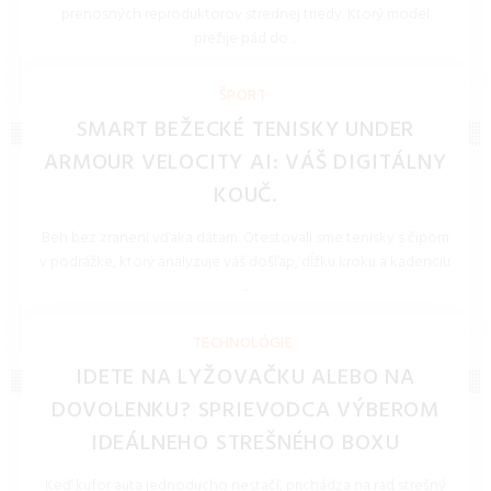
prenosných reproduktorov strednej triedy. Ktorý model
prežije pád do ...
REDAKCIA 27.Mar.2026
ŠPORT
SMART BEŽECKÉ TENISKY UNDER
ARMOUR VELOCITY AI: VÁŠ DIGITÁLNY
KOUČ.
Beh bez zranení vďaka dátam. Otestovali sme tenisky s čipom
v podrážke, ktorý analyzuje váš došľap, dĺžku kroku a kadenciu.
...
REDAKCIA 27.Mar.2026
TECHNOLÓGIE
IDETE NA LYŽOVAČKU ALEBO NA
DOVOLENKU? SPRIEVODCA VÝBEROM
IDEÁLNEHO STREŠNÉHO BOXU
Keď kufor auta jednoducho nestačí, prichádza na rad strešný