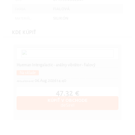
SKU:
FIALOVÁ
FARBA:
SILIKÓN
MATERIÁL:
KDE KÚPIŤ
Hueman Intergalactic - análny vibrátor - fialový
Na sklade
06.Aug.2026 14:40
Aktualizované:
47.32 €
KÚPIŤ V OBCHODE
deSirel