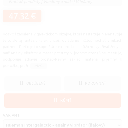
Erotické pomôcky
|
Vibrátory a dildá
|
Vibrátory
47.32 €
Rozkoš zabalená v galaktickom dizajne, ktorá naštartuje nielen tvoje
telo, ale aj fantáziu -a ak chceš, ovládanie môžeš nechať v rukách
partnera! Prečo je to super?Unisex produkt -môžu ho využívať ženy aj
mužiAnálny vibrátor a masér prostaty v jednomIntenzívne masíruje,
podporuje zdravie prostatyPevný základ, materiál príjemný k
pokožke, pružn
...VIAC...
OBĽÚBENÉ
POROVNAŤ
KÚPIŤ
VARIANT: