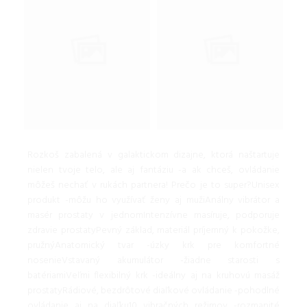
Rozkoš zabalená v galaktickom dizajne, ktorá naštartuje
nielen tvoje telo, ale aj fantáziu -a ak chceš, ovládanie
môžeš nechať v rukách partnera! Prečo je to super?Unisex
produkt -môžu ho využívať ženy aj mužiAnálny vibrátor a
masér prostaty v jednomIntenzívne masíruje, podporuje
zdravie prostatyPevný základ, materiál príjemný k pokožke,
pružnýAnatomický tvar -úzky krk pre komfortné
nosenieVstavaný akumulátor -žiadne starosti s
batériamiVeľmi flexibilný krk -ideálny aj na kruhovú masáž
prostatyRádiové, bezdrôtové diaľkové ovládanie -pohodlné
ovládanie aj na diaľku10 vibračných režimov -rozmanité