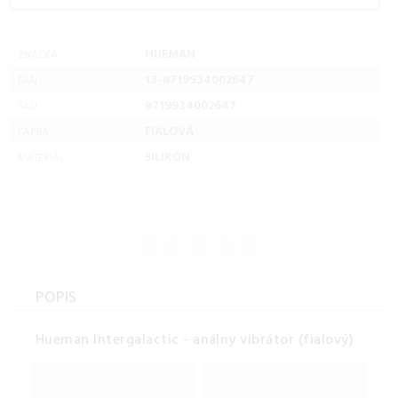
HUEMAN
ZNAČKA:
13-8719934002647
EAN:
8719934002647
SKU:
FIALOVÁ
FARBA:
SILIKÓN
MATERIÁL:
POPIS
Hueman Intergalactic - análny vibrátor (fialový)