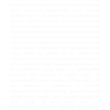
brnenieRozšírená základňa -bezpečná, neprekĺzne dnuSilný
motor -intenzívna stimuláciaTichý chod -diskrétne
použitieNa toto si daj pozor:Pred a po každom použití
dôkladne opláchniPri zavádzaní vždy používaj lubrikantNa
lubrikáciu používaj iba lubrikant na vodnej bázeProdukt je len
odolný voči postriekaniu, pri čistení dávaj pozor, aby sa voda
nedostala k elektronikeOvládač funguje na batériu (CR2032),
ktorá je súčasťou baleniaPoužitie: Natiahni lubrikant na svoj
análny otvor aj na análny vibrátor. Keď si pripravený, pomaly
zasúvaj vibrátor do zadočka tak, aby zahnutá hlava
smerovala hore, k tebe. Už len zapnúť príjemné vibrovanie a
môžeš si užívať! Ovládanie: Na spodnej strane hračky, pri
kovovo sfarbenom prúžku, nájdeš dva gombíky.Dlhším
podržaním plus gombíka sa hračku zapne do
pohotovostného režimu, rozsvieti sa LED svetielko a od
tohto momentu je ovládateľná aj diaľkovým
ovládačom.Krátkym stlačením plus gombíka prepínaš
vibračné režimy dopredu, mínus gombíkom dozadu. Pre
úplné vypnutie drž mínus gombík dlhšie -LED
zhasne.Ovládanie diaľkovým ovládačom: Pred použitím