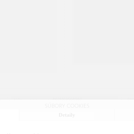
4021103504567
EAN:
SKU
SÚBORY COOKIES
Detaily