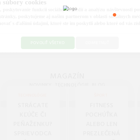
 súbory cookies
 poskytovanie funkcií sociálnych médií a analýzu návštevnosti p
tránky, poskytujeme aj našim partnerom v oblasti sociálnych médií
lňa, stavba,
ať s ďalšími údajmi, ktoré ste im poskytli alebo ktoré od vás získa
Detský tova
záhrada
Kompletný detský tovar pre 
pre vašu dielňu, stavbu i
POVOLIŤ VŠETKO
ODMIETNUŤ
i väčšie deti. Bezpečné doj
na jednom mieste. Kvalitné
potreby, hračky a doplnky
ochranné pomôcky a stroje
každodennú starostlivosť o 
rofesionálov i domácich
majstrov.
MAGAZÍN
NOVINKY, TECHNOLÓGIE, BLOG
TECHNOLÓGIE
ŠPORT
STRÁCATE
FITNESS
KĽÚČE ČI
POCHÚŤKA
PEŇAŽENKU?
ALEBO LEN
SPRIEVODCA
PREZLEČENÁ