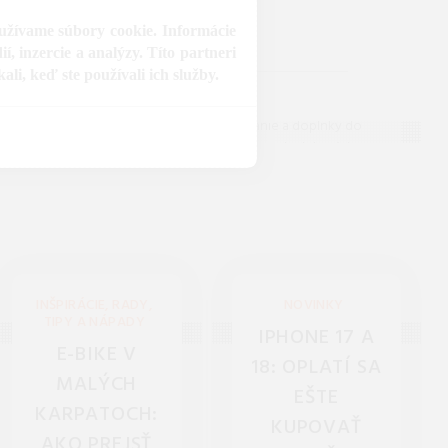
oužívame súbory cookie. Informácie
, inzercie a analýzy. Títo partneri
li, keď ste používali ich služby.
r
Bývanie a doplnky
bábätká
Všetko pre bývanie a doplnky do
čenské
domácnosti. Nábytok, dekorácie,
 pre
sanita a osvetlenie pre váš moderný
dieťa.
a útulný domov.
INŠPIRÁCIE, RADY,
NOVINKY
TIPY A NÁPADY
IPHONE 17 A
E-BIKE V
18: OPLATÍ SA
MALÝCH
EŠTE
KARPATOCH:
KUPOVAŤ
AKO PREJSŤ