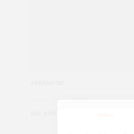
PARAMETRE
CIMCO
ZNAČKA:
KDE KÚPIŤ
Súhlas