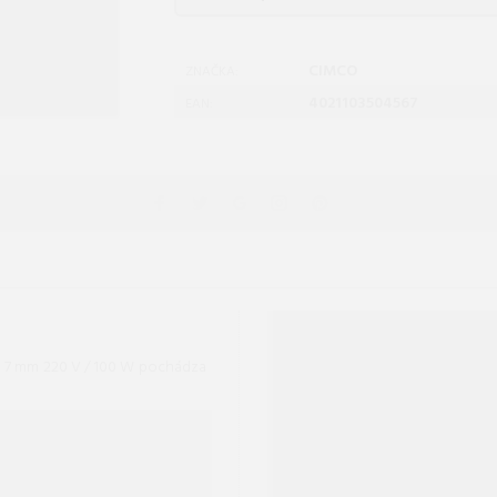
CIMCO
ZNAČKA:
4021103504567
EAN:
 o 7 mm 220 V / 100 W pochádza