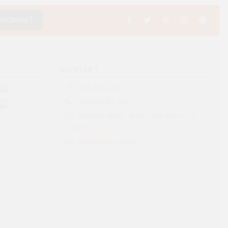
ODOBERAŤ
S
KONTAKT
ONLINEE s.r.o.
+421 948 190 358
PON-PIA 08:00 - 18:00 | SOB-NED 10:00
- 18:00
info@lepsiacena.sk