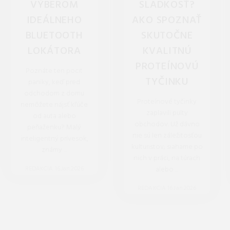
VÝBEROM
SLADKOSŤ?
IDEÁLNEHO
AKO SPOZNAŤ
BLUETOOTH
SKUTOČNE
LOKÁTORA
KVALITNÚ
PROTEÍNOVÚ
Poznáte ten pocit
TYČINKU
paniky, keď pred
odchodom z domu
Proteínové tyčinky
nemôžete nájsť kľúče
zaplavili pulty
od auta alebo
obchodov. Už dávno
peňaženku? Malý
nie sú len záležitosťou
inteligentný prívesok,
kulturistov; siahame po
známy ...
nich v práci, na túrach
REDAKCIA 16.Jan.2026
alebo ...
REDAKCIA 16.Jan.2026