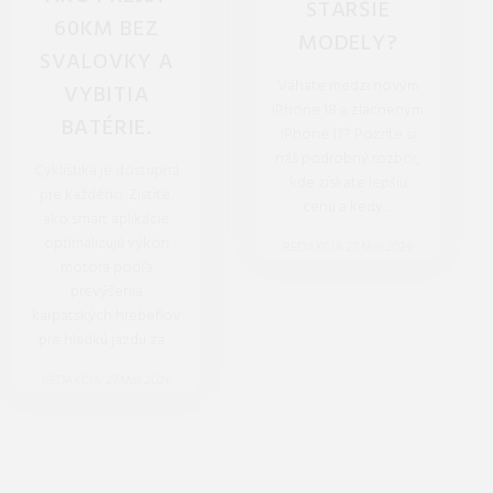
STARŠIE
60KM BEZ
MODELY?
SVALOVKY A
Váhate medzi novým
VYBITIA
iPhone 18 a zlacneným
BATÉRIE.
iPhone 17? Pozrite si
náš podrobný rozbor,
Cyklistika je dostupná
kde získate lepšiu
pre každého. Zistite,
cenu a kedy ...
ako smart aplikácie
optimalizujú výkon
REDAKCIA 27.Mar.2026
motora podľa
prevýšenia
karpatských hrebeňov
pre hladkú jazdu za ...
REDAKCIA 27.Mar.2026