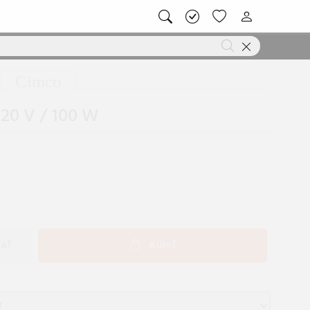
Cimco
220 V / 100 W
AŤ
KÚPIŤ