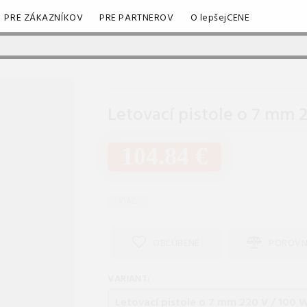
PRE ZÁKAZNÍKOV
PRE PARTNEROV
O lepšejCENE
Letovací pistole o 7 mm 
104.84 €
...VIAC...
OBĽÚBENÉ
POROVN
VARIANT: