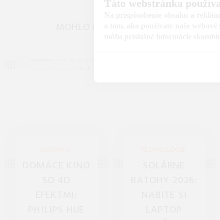
Táto webstránka používa
Často kladené
Na prispôsobenie obsahu a reklám,
MOHLO BY VÁS ZAUJÍMAŤ
o tom, ako používate naše webové s
Die
otázky (FAQ)
môžu príslušné informácie skombinov
Máte otázku? Ste na správnom
mieste.
Vieme, že pri nákupe alebo
Všetko 
používaní našich služieb sa občas
záhradu 
objavia nejasnosti, preto sme pre vás
náradie, 
pripravili prehľad odpovedí na to, čo
pre p
vás zaujíma najčastejšie. Ak tu predsa
len nenájdete, čo hľadáte, neváhajte
nám napísať – radi vám pomôžeme!
NOVINKY
TECHNOLÓGIE
DOMÁCE KINO
SOLÁRNE
SO 4D
BATOHY 2026:
EFEKTMI:
NABITE SI
PHILIPS HUE
LAPTOP