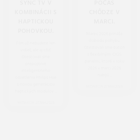
SYNC TV V
POČAS
KOMBINÁCII S
CHÔDZE V
HAPTICKOU
MARCI.
POHOVKOU.
Marec 2026 prináša
slobodu pohybu.
Film už nebudete len
Otestovali sme batoh
vidieť, ale aj cítiť.
s flexibilnými CIGS
Otestovali sme
panelmi, ktoré v roku
prepojenie
2026 v marci 2026
inteligentného
nabijú ...
osvetlenia Philips Hue
s novou generáciou
REDAKCIA 27.Mar.2026
haptických modulov ...
REDAKCIA 27.Mar.2026