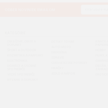
ODBER NOVINIEK EMAILOM
KATEGÓRIE
OBLEČENIE, OBUV A
KANCELÁ
DETSKÝ TOVAR
DOPLNKY
PAPIER
AUTO-MOTO
ŠPORT A OUTDOOR
HOBBY
DROGÉRIA
KOZMETIKA A PARFUMY
FILMY, 
ZDRAVIE
ELEKTRONIKA
GAMIN
CHOVATEĽSKÉ POTREBY
DOMÁCE A OSOBNÉ
DIELŇA,
HRAČKY
SPOTREBIČE
ZÁHRA
JEDLO A NÁPOJE
VEĽKÉ SPOTREBIČE
EROTIC
BÝVANIE A DOPLNKY