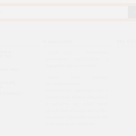
O lepšejCENE
PRE VÁ
RIA A
Lepšia cena - internetový
NICTVO
porovnávač najlacnejších a
najlepších cien na internete.
KNIHY, HRY
G
Lepšia cena, pomáha
 STAVBA,
prevádzkovateľom
DA
internetových obchodov nájsť a
KÉ POMÔCKY
osloviť nové skupiny zákazníkov
a viditeľne tak zvýšiť obrat
týchto internetových obchodov.
Je cenovo výhodným reklamným
a marketingovým kanálom.