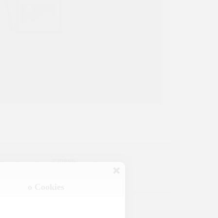
320966
:
o Cookies