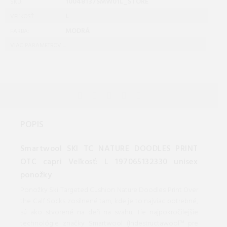
10048137SMW01L_STORE
SKU:
L
VEĽKOSŤ:
MODRÁ
FARBA:
VIAC PARAMETROV ...
POPIS
Smartwool SKI TC NATURE DOODLES PRINT
OTC capri Veľkosť: L 197065132330 unisex
ponožky
Ponožky Ski Targeted Cushion Nature Doodles Print Over
the Calf Socks zosilnené tam, kde je to najviac potrebné,
sú ako stvorené na deň na svahu. Tie najpokročilejšie
technológie značky Smartwool (Indestructawool™ pre