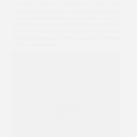
ešte väčšiu odolnosť a 4 Degree™ pre vyladený strih,
ktorý udrží ponožku na svojom mieste) dopĺňa originálny
dizajn navrhnutý umelkyňou Latashou Greene a tvorí tak
kúsok, v ktorom sa budete chcieť prekonávať od rána až
do večera . A vďaka zónam z priedušného mesha si vaše
nôžky budú užívať príjemný chládok, aj keď sa rozhodnete
do toho poriadne šliapnuť.