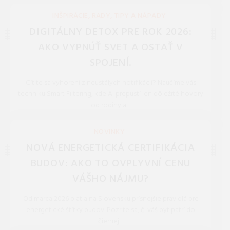
REDAKCIA 16.Jan.2026
INŠPIRÁCIE, RADY, TIPY A NÁPADY
DIGITÁLNY DETOX PRE ROK 2026:
AKO VYPNÚŤ SVET A OSTAŤ V
SPOJENÍ.
Cítite sa vyhorení z neustálych notifikácií? Naučíme vás
techniku Smart Filtering, kde AI prepustí len dôležité hovory
od rodiny a ...
REDAKCIA 27.Mar.2026
NOVINKY
NOVÁ ENERGETICKÁ CERTIFIKÁCIA
BUDOV: AKO TO OVPLYVNÍ CENU
VÁŠHO NÁJMU?
Od marca 2026 platia na Slovensku prísnejšie pravidlá pre
energetické štítky budov. Pozrite sa, či váš byt patrí do
čiernej ...