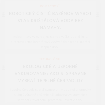
NOVINKY, TECHNOLÓGIE, BLOG
DOMÁCNOSŤ
ROBOTICKÝ ČISTIČ BAZÉNOV WYBOT
S1 AI: KRIŠTÁĽOVÁ VODA BEZ
NÁMAHY.
Robot, ktorý vylezie aj na steny a vyčistí vodnú linku.
Otestovali sme bezdrôtový vysávač do bazéna, ktorý si
mapuje dno ...
REDAKCIA 27.Mar.2026
TECHNOLÓGIE
EKOLOGICKÉ A ÚSPORNÉ
VYKUROVANIE: AKO SI SPRÁVNE
VYBRAŤ TEPELNÉ ČERPADLO?
Tepelné čerpadlá sa stali symbolom modernej energetiky.
Sľubujú výrazné zníženie nákladov na vykurovanie a
šetrnosť k životnému prostrediu. Investícia do ...