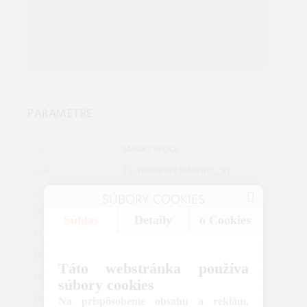
PARAMETRE
SMARTWOOL
ZNAČKA:
32-10048137SMW01L_ST
EAN:
10048137SMW01L_STORE
SKU:
SÚBORY COOKIES
L
VEĽKOSŤ:
Súhlas
Detaily
o Cookies
MODRÁ
FARBA:
UNISEX
URČENIE:
Táto webstránka používa
390
HMOTNOSŤ [G]:
súbory cookies
0.39
HMOTNOSŤ [KG]:
Na prispôsobenie obsahu a reklám,