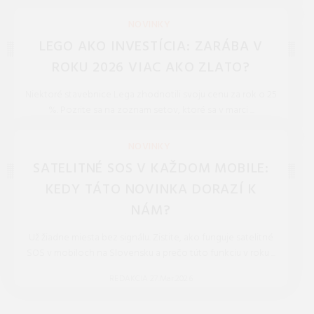
REDAKCIA 27.Mar.2026
NOVINKY
LEGO AKO INVESTÍCIA: ZARÁBA V
ROKU 2026 VIAC AKO ZLATO?
Niektoré stavebnice Lega zhodnotili svoju cenu za rok o 25
%. Pozrite sa na zoznam setov, ktoré sa v marci ...
REDAKCIA 27.Mar.2026
NOVINKY
SATELITNÉ SOS V KAŽDOM MOBILE:
KEDY TÁTO NOVINKA DORAZÍ K
NÁM?
Už žiadne miesta bez signálu. Zistite, ako funguje satelitné
SOS v mobiloch na Slovensku a prečo túto funkciu v roku ...
REDAKCIA 27.Mar.2026