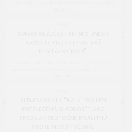
Otestovali sme bezdrôtový vysávač do bazéna, ktorý si
mapuje dno ...
REDAKCIA 27.Mar.2026
ŠPORT
SMART BEŽECKÉ TENISKY UNDER
ARMOUR VELOCITY AI: VÁŠ
DIGITÁLNY KOUČ.
Beh bez zranení vďaka dátam. Otestovali sme tenisky s
čipom v podrážke, ktorý analyzuje váš došľap, dĺžku kroku a
kadenciu. ...
REDAKCIA 27.Mar.2026
ŠPORT
FITNESS POCHÚŤKA ALEBO LEN
PREZLEČENÁ SLADKOSŤ? AKO
SPOZNAŤ SKUTOČNE KVALITNÚ
PROTEÍNOVÚ TYČINKU