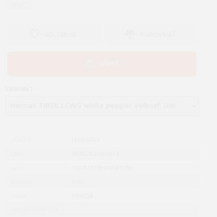
...VIAC...
OBĽÚBENÉ
POROVNAŤ
KÚPIŤ
VARIANT:
HANNAH
ZNAČKA:
8591203569675
EAN:
10047519HHX01UNI
SKU:
UNI
VEĽKOSŤ:
HNEDÁ
FARBA:
VIAC PARAMETROV ...