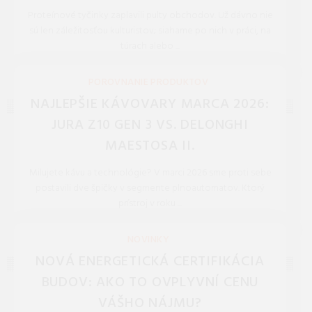
Proteínové tyčinky zaplavili pulty obchodov. Už dávno nie
sú len záležitosťou kulturistov; siahame po nich v práci, na
túrach alebo ...
REDAKCIA 16.Jan.2026
POROVNANIE PRODUKTOV
NAJLEPŠIE KÁVOVARY MARCA 2026:
JURA Z10 GEN 3 VS. DELONGHI
MAESTOSA II.
Milujete kávu a technológie? V marci 2026 sme proti sebe
postavili dve špičky v segmente plnoautomatov. Ktorý
prístroj v roku ...
REDAKCIA 27.Mar.2026
NOVINKY
NOVÁ ENERGETICKÁ CERTIFIKÁCIA
BUDOV: AKO TO OVPLYVNÍ CENU
VÁŠHO NÁJMU?