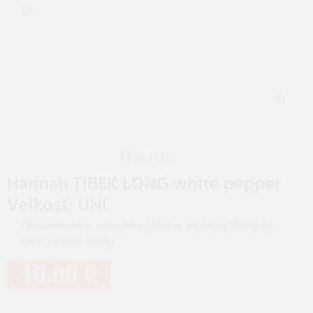
Hannah
Hannah TIBEK LONG white pepper
Veľkosť: UNI
Oblečenie, obuv a doplnky
|
Módne doplnky
|
Pokrývky
hlavy
|
Zimné čiapky
10.00 €