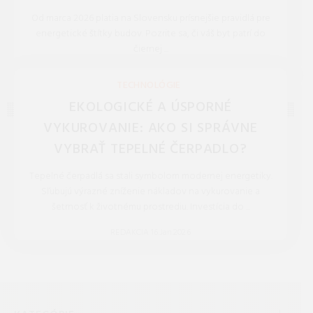
Od marca 2026 platia na Slovensku prísnejšie pravidlá pre
energetické štítky budov. Pozrite sa, či váš byt patrí do
čiernej ...
REDAKCIA 27.Mar.2026
TECHNOLÓGIE
EKOLOGICKÉ A ÚSPORNÉ
VYKUROVANIE: AKO SI SPRÁVNE
VYBRAŤ TEPELNÉ ČERPADLO?
Tepelné čerpadlá sa stali symbolom modernej energetiky.
Sľubujú výrazné zníženie nákladov na vykurovanie a
šetrnosť k životnému prostrediu. Investícia do ...
REDAKCIA 16.Jan.2026