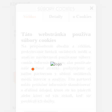
KDE KÚPIŤ
SÚBORY COOKIES
Súhlas
Detaily
o Cookies
Hannah TIBEK LONG white pepper Veľkosť:
Táto webstránka používa
UNI
súbory cookies
Dodanie 3 dní
Na prispôsobenie obsahu a reklám,
ZASILKOVNA
3.00€
GLS
4.00€
poskytovanie funkcií sociálnych médií a
GLS_PARCELSHOP
3.00€
analýzu návštevnosti používame súbory
09.Aug.2026 10:40
Aktualizované:
cookie. Informácie o tom, ako používate
10.00 €
naše webové stránky, poskytujeme aj
našim partnerom v oblasti sociálnych
KÚPIŤ V OBCHODE
OutdoorMarket
médií, inzercie a analýzy. Títo partneri
môžu príslušné informácie skombinovať
s ďalšími údajmi, ktoré ste im poskytli
alebo ktoré od vás získali, keď ste
používali ich služby.
MOHLO BY VÁS ZAUJÍMAŤ
Často kladené otázky (FAQ)