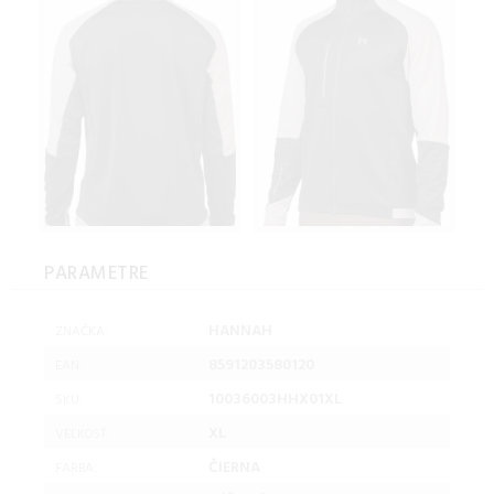
PARAMETRE
HANNAH
ZNAČKA:
8591203580120
EAN:
10036003HHX01XL
SKU:
XL
VEĽKOSŤ:
ČIERNA
FARBA: