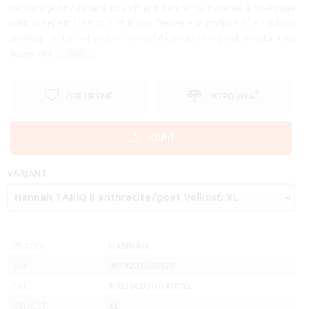
vnútorný jemný česaný povrch je príjemný na nosenie a poskytuje
kvalitnú tepelnú izoláciu. strihové členenie v podpazuší a rukávov
umožňuje voľný pohyb paží bez vyťahovania mikiny nahor mikina má
hlavný YKK
...VIAC...
OBĽÚBENÉ
POROVNAŤ
KÚPIŤ
VARIANT:
HANNAH
ZNAČKA:
8591203580120
EAN:
10036003HHX01XL
SKU:
XL
VEĽKOSŤ: