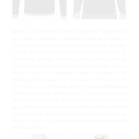
Mikina je v športovom, ľahko vypasovanom Alpine strihu,
ktorý vďaka elastickému a funkčnému materiálu Polarstretch
Pro neobmedzuje v pohybe a zároveň poskytuje optimálnu
izoláciu proti chladu. Hladká vrchná štruktúra mikiny je
mechanicky odolná, vnútorný jemný česaný povrch je
príjemný na nosenie a poskytuje kvalitnú tepelnú izoláciu.
strihové členenie v podpazuší a rukávov umožňuje voľný
pohyb paží bez vyťahovania mikiny nahor mikina má hlavný
YKK zips a vrecko na hrudi so skrytým YKK zipsom dizajnové
hladké spracovanie dolného lemu a zakončenie rukávov
využijete pri lyžovaní či zimných outdoorových výpravách
ako vysoko hrejivú druhú vrstvu technický strih pre náročný
pohyb reverzný dlhý zips YKK a stojačik vrecko na hrudi so
skrytým zipsom YKK anatomicky tvarované rukávy gramáž
materiálu 240 g/m2