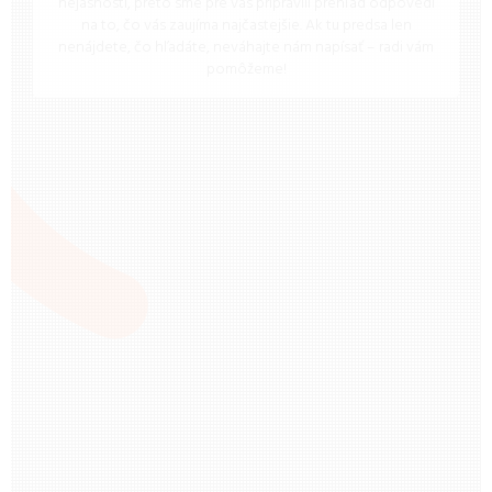
nejasnosti, preto sme pre vás pripravili prehľad odpovedí
na to, čo vás zaujíma najčastejšie. Ak tu predsa len
nenájdete, čo hľadáte, neváhajte nám napísať – radi vám
pomôžeme!