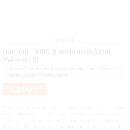
Hannah
Hannah TARIQ II anthracite/goat
Veľkosť: XL
Oblečenie, obuv a doplnky
|
Pánske oblečenie
|
Pánske
mikiny a svetre
|
Pánske mikiny
63.00 €
Mikina je v športovom, ľahko vypasovanom Alpine strihu, ktorý
vďaka elastickému a funkčnému materiálu Polarstretch Pro
neobmedzuje v pohybe a zároveň poskytuje optimálnu izoláciu proti
chladu. Hladká vrchná štruktúra mikiny je mechanicky odolná,