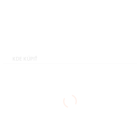
Hannah TARIQ II
anthracite/goat Veľkosť: L
8591203580113
KDE KÚPIŤ