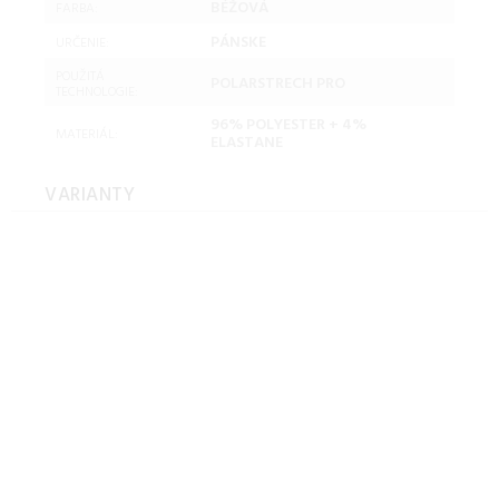
BÉŽOVÁ
FARBA:
PÁNSKE
URČENIE:
POUŽITÁ
POLARSTRECH PRO
TECHNOLOGIE:
96% POLYESTER + 4%
MATERIÁL:
ELASTANE
VARIANTY
Hannah TARIQ II
anthracite/goat Veľkosť: M