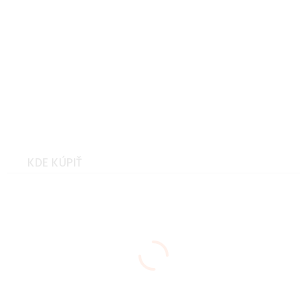
Hannah MOLY BH purple
heather Veľkosť: 40
Hannah MOLY BH purple
heather Veľkosť: 42
KDE KÚPIŤ