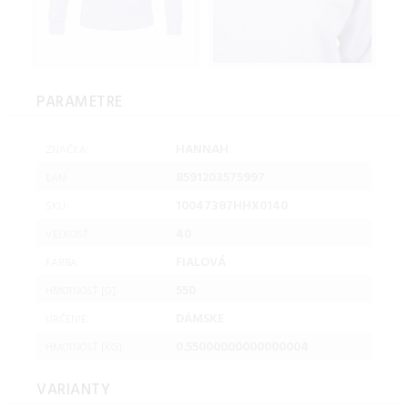
PARAMETRE
HANNAH
ZNAČKA:
8591203575997
EAN:
10047387HHX0140
SKU:
40
VEĽKOSŤ:
FIALOVÁ
FARBA:
550
HMOTNOSŤ [G]:
DÁMSKE
URČENIE:
0.55000000000000004
HMOTNOSŤ [KG]:
VARIANTY