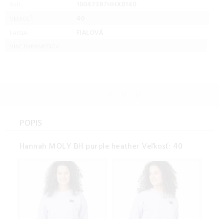
10047387HHX0140
SKU:
40
VEĽKOSŤ:
FIALOVÁ
FARBA:
VIAC PARAMETROV ...
POPIS
Hannah MOLY BH purple heather Veľkosť: 40