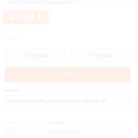
mikiny a svetry
|
Dámske mikiny
40.00 €
...VIAC...
OBĽÚBENÉ
POROVNAŤ
KÚPIŤ
VARIANT:
HANNAH
ZNAČKA:
8591203575997
EAN: