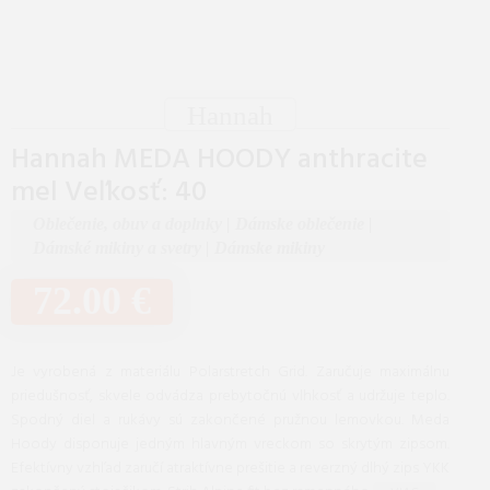
Hannah
Hannah MEDA HOODY anthracite
mel Veľkosť: 40
Oblečenie, obuv a doplnky
|
Dámske oblečenie
|
Dámské mikiny a svetry
|
Dámske mikiny
72.00 €
Je vyrobená z materiálu Polarstretch Grid. Zaručuje maximálnu
priedušnosť, skvele odvádza prebytočnú vlhkosť a udržuje teplo.
Spodný diel a rukávy sú zakončené pružnou lemovkou. Meda
Hoody disponuje jedným hlavným vreckom so skrytým zipsom.
Efektívny vzhľad zaručí atraktívne prešitie a reverzný dlhý zips YKK