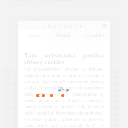
MOHLO BY VÁS ZAUJÍMAŤ
SÚBORY COOKIES
Súhlas
Detaily
o Cookies
Táto webstránka používa
súbory cookies
Na prispôsobenie obsahu a reklám,
poskytovanie funkcií sociálnych médií a
analýzu návštevnosti používame súbory
cookie. Informácie o tom, ako používate
naše webové stránky, poskytujeme aj
našim partnerom v oblasti sociálnych
médií, inzercie a analýzy. Títo partneri
môžu príslušné informácie skombinovať
s ďalšími údajmi, ktoré ste im poskytli
alebo ktoré od vás získali, keď ste