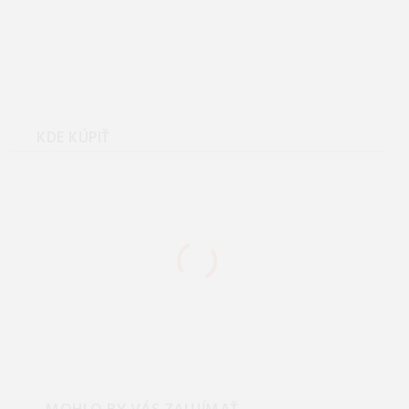
Hannah MEDA HOODY
anthracite mel Veľkosť: 44
KDE KÚPIŤ