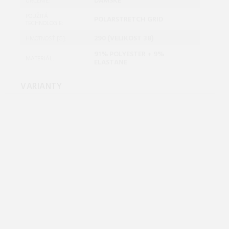
DÁMSKE
URČENIE:
POUŽITÁ
POLARSTRETCH GRID
TECHNOLOGIE:
290 (VELIKOST 38)
HMOTNOSŤ [G]:
91% POLYESTER + 9%
MATERIÁL:
ELASTANE
VARIANTY
Hannah MEDA HOODY
anthracite mel Veľkosť: 36