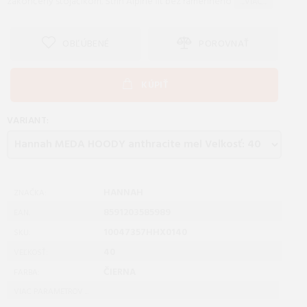
zakončený stojačikom. Strih Alpine fit bez ramenného
...VIAC...
OBĽÚBENÉ
POROVNAŤ
KÚPIŤ
VARIANT:
HANNAH
ZNAČKA:
8591203585989
EAN:
10047357HHX0140
SKU:
40
VEĽKOSŤ:
ČIERNA
FARBA:
VIAC PARAMETROV ...