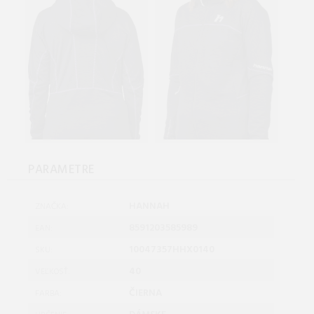
PARAMETRE
HANNAH
ZNAČKA:
8591203585989
EAN:
10047357HHX0140
SKU:
40
VEĽKOSŤ:
ČIERNA
FARBA: