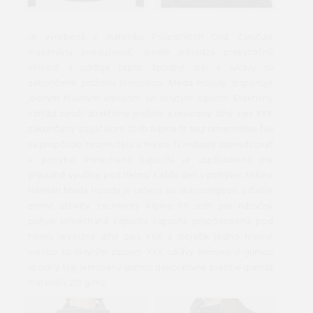
Je vyrobená z materiálu Polarstretch Grid. Zaručuje
maximálnu priedušnosť, skvele odvádza prebytočnú
vlhkosť a udržuje teplo. Spodný diel a rukávy sú
zakončené pružnou lemovkou. Meda Hoody disponuje
jedným hlavným vreckom so skrytým zipsom. Efektívny
vzhľad zaručí atraktívne prešitie a reverzný dlhý zips YKK
zakončený stojačikom. Strih Alpine fit bez ramenného švu
sa prispôsobí tvojmu telu a mikina ťa nebude obmedzovať
v pohybe. Prinechaná kapucňa je uspôsobená pre
prípadné využitie pod helmu. Každý deň v pohybe! Mikina
Hannah Meda Hoody je určená na skitouringové a ďalšie
zimné aktivity. technický Alpine Fit strih pre náročný
pohyb prinechaná kapucňa kapucňa prispôsobená pod
helmu reverzný dlhý zips YKK a stojačik jedno hlavné
vrecko so skrytým zipsom YKK rukávy lemované gumou
spodný kraj lemovaný gumou dekoratívne prešitie gramáž
materiálu 210 g/m2