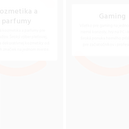
ozmetika a
Gaming
parfumy
Všetko pre gaming na jedno
ná kozmetika a parfumy pre
Herné konzoly, hry na PC i 
užov. Široký výber pleťovej,
široká ponuka herného prís
 a dekoratívnej kozmetiky od
pre začiatočníkov i profes
h značiek na jednom mieste.