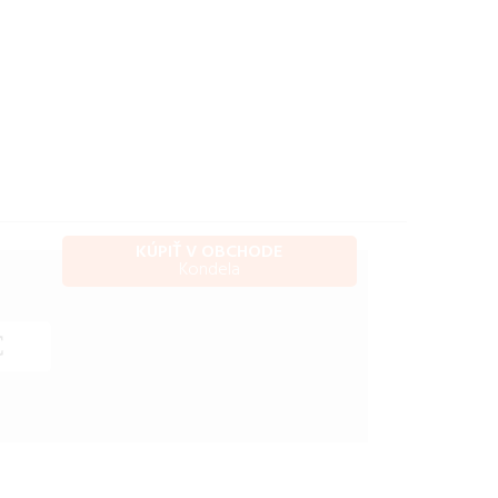
Štvorradový botník,
artisan, VIVAT NEW
TYP 3
KÚPIŤ V OBCHODE
Kondela
€