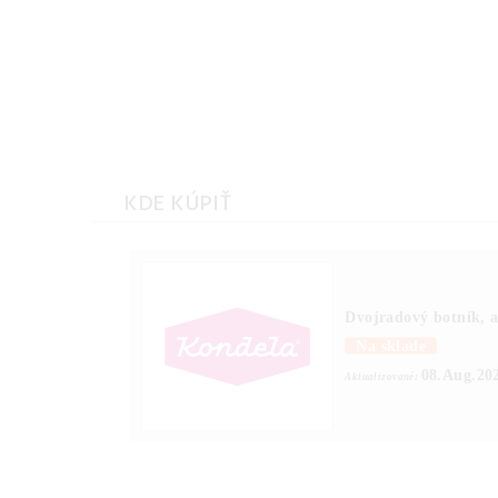
Päťradový botník,
Štvorradový botník,
artisan, VIVAT NEW
sonoma/biela, VIV
TYP 4
NEW TYP 3
KDE KÚPIŤ
Dvojradový botník, 
Na sklade
08.Aug.20
Aktualizované: