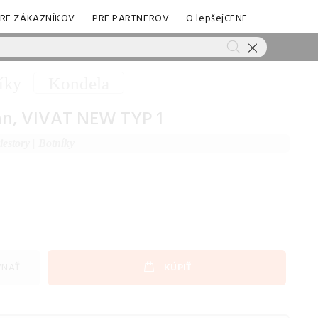
RE ZÁKAZNÍKOV
PRE PARTNEROV
O lepšejCENE
Kondela
íky
san, VIVAT NEW TYP 1
iestory
|
Botníky
VNAŤ
KÚPIŤ