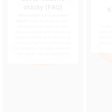
otázky (FAQ)
K
Máte otázku? Ste na správnom
mieste.
Vieme, že pri nákupe alebo
používaní našich služieb sa občas
Kvalit
objavia nejasnosti, preto sme pre vás
ženy i m
pripravili prehľad odpovedí na to, čo
vlasovej
vás zaujíma najčastejšie. Ak tu predsa
svetovýc
len nenájdete, čo hľadáte, neváhajte
nám napísať – radi vám pomôžeme!