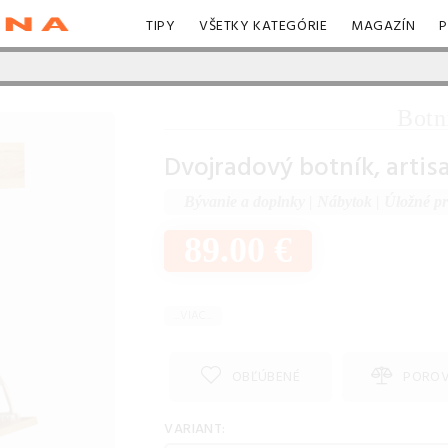
TIPY
VŠETKY KATEGÓRIE
MAGAZÍN
P
Botn
Dvojradový botník, arti
Bývanie a doplnky
|
Nábytok
|
Úložné pr
89.00 €
...VIAC...
OBĽÚBENÉ
PORO
VARIANT: