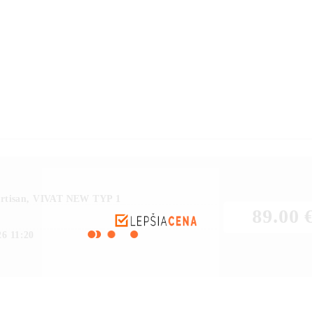
 dub
Trojradový botník,
Trojradový botník, dub
AT
artisan, VIVAT NEW
sonoma/biela, VIVAT
TYP 2
NEW TYP 2
artisan, VIVAT NEW TYP 1
89.00 
26 11:20