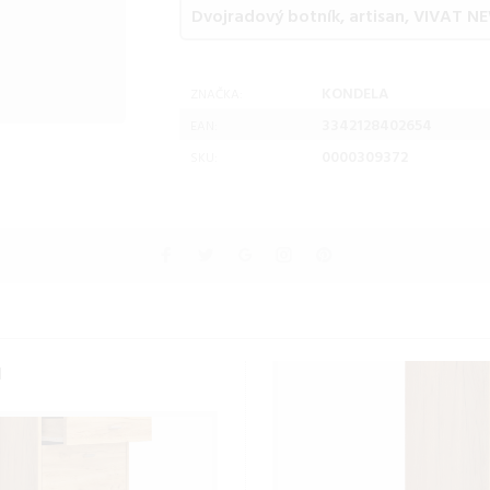
KONDELA
ZNAČKA:
3342128402654
EAN:
0000309372
SKU:
1