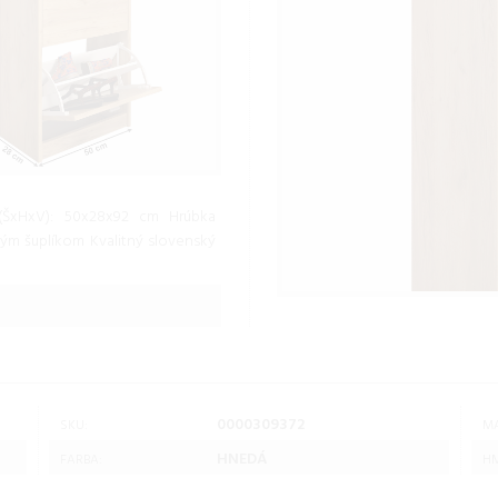
 (ŠxHxV): 50x28x92 cm Hrúbka
ným šuplíkom Kvalitný slovenský
0000309372
SKU:
MA
HNEDÁ
FARBA:
HM