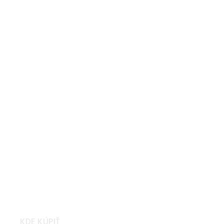
Záhradný stôl, zelená,
DENTON NEW
Záhradný stôl, čierna,
DENTON NEW
Stohovateľná stolička, čierna,
DENTON NEW
KDE KÚPIŤ