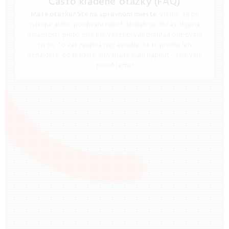
Často kladené otázky (FAQ)
Máte otázku? Ste na správnom mieste.
Vieme, že pri
nákupe alebo používaní našich služieb sa občas objavia
nejasnosti, preto sme pre vás pripravili prehľad odpovedí
na to, čo vás zaujíma najčastejšie. Ak tu predsa len
nenájdete, čo hľadáte, neváhajte nám napísať – radi vám
pomôžeme!