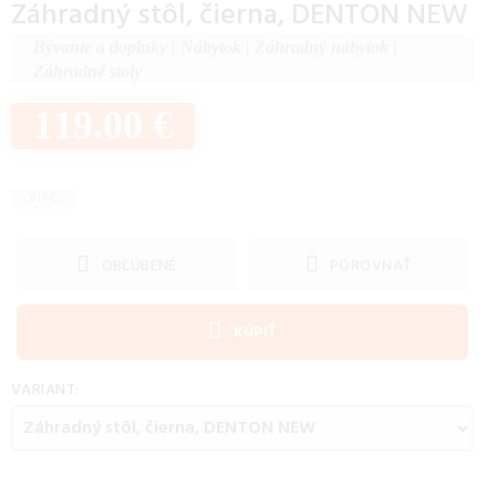
Záhradný stôl, čierna, DENTON NEW
Bývanie a doplnky
|
Nábytok
|
Záhradný nábytok
|
Záhradné stoly
119.00 €
...VIAC...
OBĽÚBENÉ
POROVNAŤ
KÚPIŤ
VARIANT: