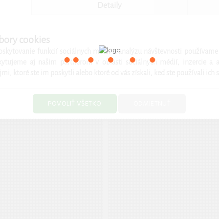
Detaily
bory cookies
skytovanie funkcií sociálnych médií a analýzu návštevnosti používame
ytujeme aj našim partnerom v oblasti sociálnych médií, inzercie a a
, ktoré ste im poskytli alebo ktoré od vás získali, keď ste používali ich 
POVOLIŤ VŠETKO
ODMIETNUŤ