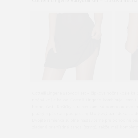
Cottelli Lingerie Babydoll set – čipková nočn
Cottelli Lingerie Babydoll set – čipková nočná košieľka 
nočná košieľka od Cottelli Lingerie kombinuje jemnú e
hornej časti. Košíčky s ramienkami sú pomocou dvoch
pružným pásikom pod prsiami, ktorý zvýrazní dekolt a 
Dvojité ramienka sú plne nastaviteľné pre pohodlné pri
zladené priehľadné tangá (string), takže máš komplet