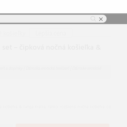
Lepšia cena
 košieľky
l set – čipková nočná košieľka &
izeň a doplnky
|
Dámska erotická bielizeň
|
Dámske erotické
ná košieľka & tangá Krátka, ľahko rozšírená nočná košieľka od