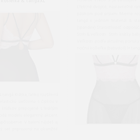
nosenie. Prečo si ju zamilujete : Hravý priehľadný materiál: powernet + jemná čip
á košieľka & tangáXL
Efektné dvojité, nastaviteľné ramienka Dekoratívne krúžky spájajú ram
pásikom pod prsiami Mierne rozšírený strih pre lichotivú siluetu Súprava: košieľka +
tangá v jednom Materiál & starostlivosť : Zloženie: 90 % polyamid, 10 % elastan
(spandex) Starostlivosť: odporúčame ručné pranie do 30 °C, nesušiť v sušičke, nežiariť
Strih & veľkosti : Strih: krátky babydoll, mierne rozšírený Ramienka: dvojité, nastaviteľné
Veľkosti: podľa aktuálnej ponuky (pozri ta
nočná košieľka (bab
& tangá Krátka, ľahko rozšírená
lastickú sieťovinu s čipkou v
 krúžkov prepojené s lesklým
dodá modelu elegantný akcent.
spôsobenie. V balení nájdeš aj
ný set pripravený na okamžité