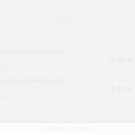
1165112164
SKU:
VAR
 set – čipková nočná košieľka & tangáXL
19.85 €
:20
 set – čipková nočná košieľka & tangáXL
18.90 €
9:50
SÚBORY COOKIES