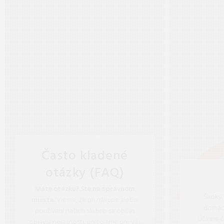
Často kladené
otázky (FAQ)
Máte otázku? Ste na správnom
Široký
mieste.
Vieme, že pri nákupe alebo
domácn
používaní našich služieb sa občas
Účinné č
objavia nejasnosti, preto sme pre vás