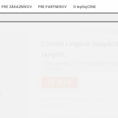
PRE ZÁKAZNÍKOV
PRE PARTNEROV
O lepšejCENE
Dámske erotické
Cottelli Lingerie Babydol
tangáXL
Erotické pomôcky
|
Erotické oblečenie, biel
košieľky
18.90 €
Cottelli Lingerie Babydoll set – čipková noč
Cottelli
...VIAC...