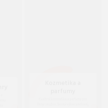
Kozmetika a
hry
parfumy
 a
Kvalitná kozmetika a parfumy pre
etky
ženy i mužov. Široký výber pleťovej,
te