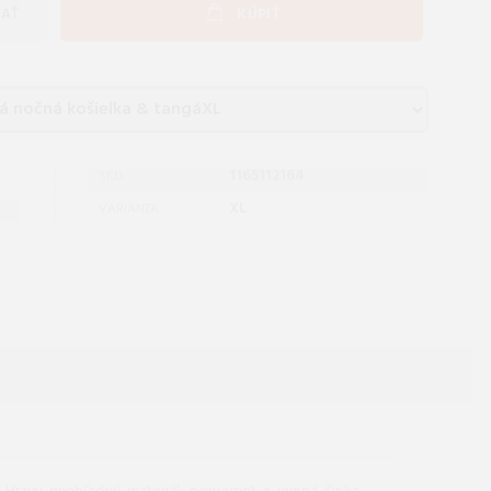
AŤ
KÚPIŤ
1165112164
SKU:
XL
VARIANTA: