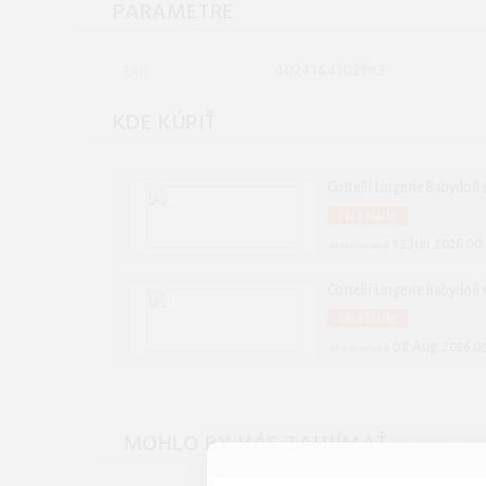
PARAMETRE
4024144102983
EAN:
KDE KÚPIŤ
Cottelli Lingerie Babydoll
Na sklade
12.Jun.2026 00
Aktualizované:
Cottelli Lingerie Babydoll
Na sklade
08.Aug.2026 0
Aktualizované:
MOHLO BY VÁS ZAUJÍMAŤ