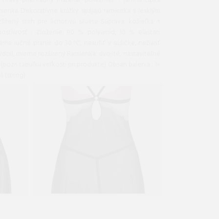
ka
ienka s lesklým
buľku veľkostí pri produkte) Obsah balenia : 1×
ydoll) 1× tangá (string)