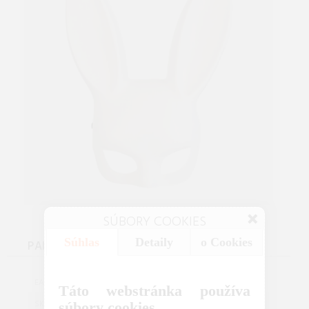
SÚBORY COOKIES
Súhlas
Detaily
o Cookies
PARAMETRE
ABM001WL
EAN:
Táto webstránka používa
11815
SKU:
súbory cookies