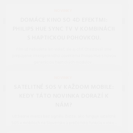
REDAKCIA 27.Mar.2026
NOVINKY
DOMÁCE KINO SO 4D EFEKTMI:
PHILIPS HUE SYNC TV V KOMBINÁCII
S HAPTICKOU POHOVKOU.
Film už nebudete len vidieť, ale aj cítiť. Otestovali sme
prepojenie inteligentného osvetlenia Philips Hue s novou
generáciou haptických modulov ...
REDAKCIA 27.Mar.2026
NOVINKY
SATELITNÉ SOS V KAŽDOM MOBILE:
KEDY TÁTO NOVINKA DORAZÍ K
NÁM?
Už žiadne miesta bez signálu. Zistite, ako funguje satelitné
SOS v mobiloch na Slovensku a prečo túto funkciu v roku ...