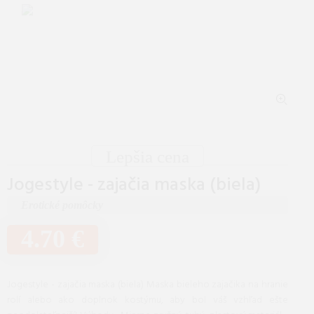
Lepšia cena
Jogestyle - ​​zajačia maska (biela)
Erotické pomôcky
4.70 €
Jogestyle - ​​zajačia maska (biela) Maska bieleho zajačika na hranie
rolí alebo ako doplnok kostýmu, aby bol váš vzhľad ešte