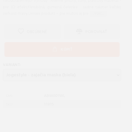
neodolateľnejší! Výhody : Mierne pružný, tuhý, plastový materiál -
pre 3D efekt.Flexibilná, gumená čelenka - sadne takmer každej
veľkosti hlavy.Unisex produkt – pre mužov aj pre
...VIAC...
OBĽÚBENÉ
POROVNAŤ
KÚPIŤ
VARIANT:
ABM001WL
EAN:
11815
SKU:
: