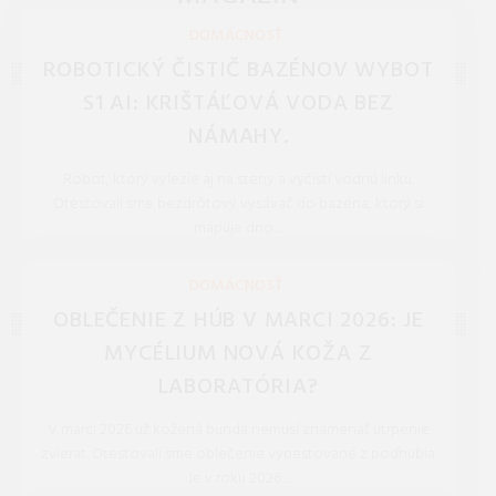
NOVINKY, TECHNOLÓGIE, BLOG
DOMÁCNOSŤ
ROBOTICKÝ ČISTIČ BAZÉNOV WYBOT
S1 AI: KRIŠTÁĽOVÁ VODA BEZ
NÁMAHY.
Robot, ktorý vylezie aj na steny a vyčistí vodnú linku.
Otestovali sme bezdrôtový vysávač do bazéna, ktorý si
mapuje dno ...
REDAKCIA 27.Mar.2026
DOMÁCNOSŤ
OBLEČENIE Z HÚB V MARCI 2026: JE
MYCÉLIUM NOVÁ KOŽA Z
LABORATÓRIA?
V marci 2026 už kožená bunda nemusí znamenať utrpenie
zvierat. Otestovali sme oblečenie vypestované z podhubia.
Je v roku 2026 ...