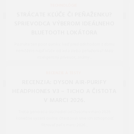
REDAKCIA 27.Mar.2026
TECHNOLÓGIE
STRÁCATE KĽÚČE ČI PEŇAŽENKU?
SPRIEVODCA VÝBEROM IDEÁLNEHO
BLUETOOTH LOKÁTORA
Poznáte ten pocit paniky, keď pred odchodom z domu
nemôžete nájsť kľúče od auta alebo peňaženku? Malý
inteligentný prívesok, známy ...
REDAKCIA 16.Jan.2026
RECENZIE A TESTY
RECENZIA: DYSON AIR-PURIFY
HEADPHONES V3 – TICHO A ČISTOTA
V MARCI 2026.
Tretia generácia slúchadiel od Dysonu v marci 2026
konečne vyzerá civilne. Otestovali sme ich schopnosť
filtrovať peľ v marci 2026 ...