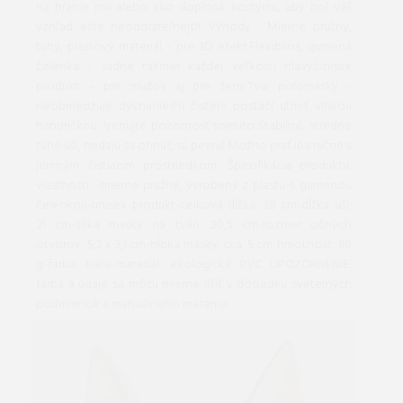
na hranie rolí alebo ako doplnok kostýmu, aby bol váš
vzhľad ešte neodolateľnejší! Výhody : Mierne pružný,
tuhý, plastový materiál - pre 3D efekt.Flexibilná, gumená
čelenka - sadne takmer každej veľkosti hlavy.Unisex
produkt – pre mužov aj pre ženy.Tvar polomasky -
neobmedzuje dýchanie.Pri čistení postačí utrieť vlhkou
handričkou. Venujte pozornosť tomuto:Stabilné, stredne
tuhé uši, nedajú sa ohnúť, sú pevné.Možno prať iba ručne s
jemným čistiacim prostriedkom. Špecifikácia produktu,
vlastnosti: -mierne pružný, vyrobený z plastu-s gumenou
čelenkou-unisex produkt-celková dĺžka: 38 cm-dĺžka uší:
21 cm-šírka masky na tvári: 20,5 cm-rozmer očných
otvorov: 5,2 x 3,1 cm-hĺbka masky: cca. 5 cm-hmotnosť: 60
g-farba: biela-materiál: ekologické PVC UPOZORNENIE:
farba a údaje sa môžu mierne líšiť v dôsledku svetelných
podmienok a manuálneho merania!