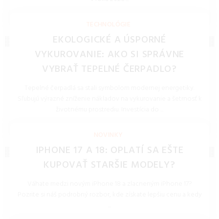
REDAKCIA 27.Mar.2026
TECHNOLÓGIE
EKOLOGICKÉ A ÚSPORNÉ
VYKUROVANIE: AKO SI SPRÁVNE
VYBRAŤ TEPELNÉ ČERPADLO?
Tepelné čerpadlá sa stali symbolom modernej energetiky.
Sľubujú výrazné zníženie nákladov na vykurovanie a šetrnosť k
životnému prostrediu. Investícia do ...
REDAKCIA 16.Jan.2026
NOVINKY
IPHONE 17 A 18: OPLATÍ SA EŠTE
KUPOVAŤ STARŠIE MODELY?
Váhate medzi novým iPhone 18 a zlacneným iPhone 17?
Pozrite si náš podrobný rozbor, kde získate lepšiu cenu a kedy
...