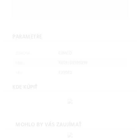
PARAMETRE
CIMCO
ZNAČKA:
4021103101018
EAN:
321082
SKU:
KDE KÚPIŤ
MOHLO BY VÁS ZAUJÍMAŤ
Často kladené otázky (FAQ)
Máte otázku? Ste na správnom mieste.
Vieme, že pri