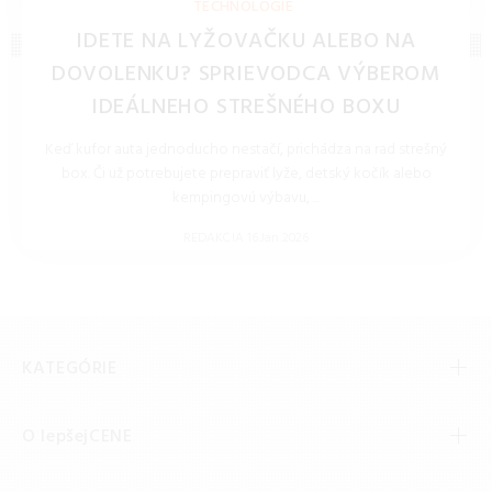
TECHNOLÓGIE
IDETE NA LYŽOVAČKU ALEBO NA
DOVOLENKU? SPRIEVODCA VÝBEROM
IDEÁLNEHO STREŠNÉHO BOXU
Keď kufor auta jednoducho nestačí, prichádza na rad strešný
box. Či už potrebujete prepraviť lyže, detský kočík alebo
kempingovú výbavu, ...
REDAKCIA 16.Jan.2026
KATEGÓRIE
O lepšejCENE