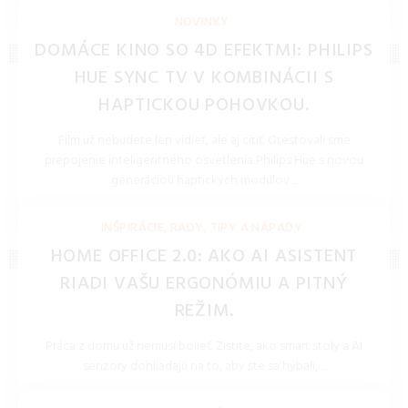
REDAKCIA 27.Mar.2026
NOVINKY
DOMÁCE KINO SO 4D EFEKTMI: PHILIPS
HUE SYNC TV V KOMBINÁCII S
HAPTICKOU POHOVKOU.
Film už nebudete len vidieť, ale aj cítiť. Otestovali sme
prepojenie inteligentného osvetlenia Philips Hue s novou
generáciou haptických modulov ...
REDAKCIA 27.Mar.2026
INŠPIRÁCIE, RADY, TIPY A NÁPADY
HOME OFFICE 2.0: AKO AI ASISTENT
RIADI VAŠU ERGONÓMIU A PITNÝ
REŽIM.
Práca z domu už nemusí bolieť. Zistite, ako smart stoly a AI
senzory dohliadajú na to, aby ste sa hýbali, ...
REDAKCIA 27.Mar.2026