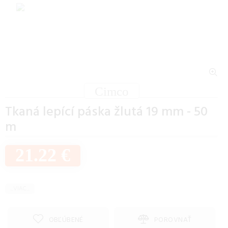
Cimco
Tkaná lepící páska žlutá 19 mm - 50
m
21.22 €
...VIAC...
OBĽÚBENÉ
POROVNAŤ