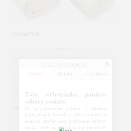
PARAMETRE
KONDELA
ZNAČKA:
3342204026439
EAN:
SÚBORY COOKIES
0000403819
SKU:
Súhlas
Detaily
o Cookies
HNEDÁ
FARBA:
BAMBUS
MATERIAL:
Táto webstránka používa
7.20
HMOTNOST:
súbory cookies
KDE KÚPIŤ
Na prispôsobenie obsahu a reklám,
poskytovanie funkcií sociálnych médií a
analýzu návštevnosti používame súbory
cookie. Informácie o tom, ako používate