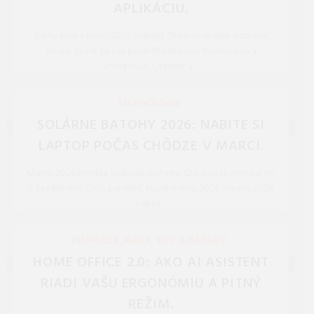
APLIKÁCIU.
Ceny piva v marci 2026 stúpajú. Otestovali sme domáce
stroje, ktoré za vás postrážia teplotu rmutovania a
chmelovar. Ušetrite a ...
REDAKCIA 27.Mar.2026
TECHNOLÓGIE
SOLÁRNE BATOHY 2026: NABITE SI
LAPTOP POČAS CHÔDZE V MARCI.
Marec 2026 prináša slobodu pohybu. Otestovali sme batoh
s flexibilnými CIGS panelmi, ktoré v roku 2026 v marci 2026
nabijú ...
REDAKCIA 27.Mar.2026
INŠPIRÁCIE, RADY, TIPY A NÁPADY
HOME OFFICE 2.0: AKO AI ASISTENT
RIADI VAŠU ERGONÓMIU A PITNÝ
REŽIM.