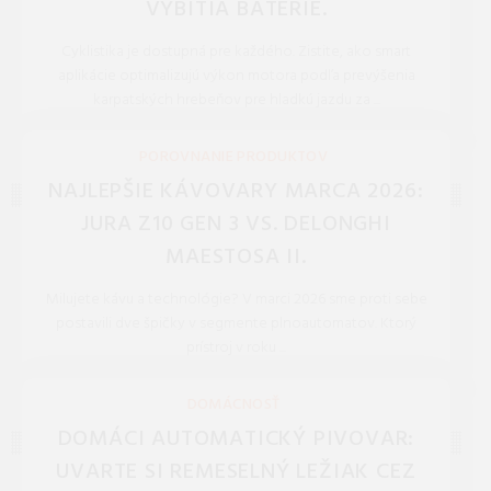
VYBITIA BATÉRIE.
Cyklistika je dostupná pre každého. Zistite, ako smart
aplikácie optimalizujú výkon motora podľa prevýšenia
karpatských hrebeňov pre hladkú jazdu za ...
REDAKCIA 27.Mar.2026
POROVNANIE PRODUKTOV
NAJLEPŠIE KÁVOVARY MARCA 2026:
JURA Z10 GEN 3 VS. DELONGHI
MAESTOSA II.
Milujete kávu a technológie? V marci 2026 sme proti sebe
postavili dve špičky v segmente plnoautomatov. Ktorý
prístroj v roku ...
REDAKCIA 27.Mar.2026
DOMÁCNOSŤ
DOMÁCI AUTOMATICKÝ PIVOVAR:
UVARTE SI REMESELNÝ LEŽIAK CEZ