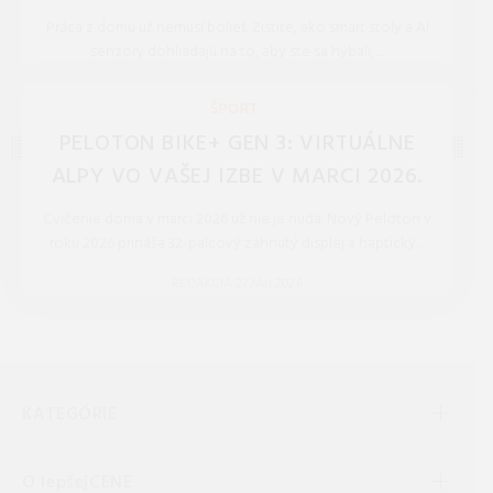
Práca z domu už nemusí bolieť. Zistite, ako smart stoly a AI
senzory dohliadajú na to, aby ste sa hýbali, ...
REDAKCIA 27.Mar.2026
ŠPORT
PELOTON BIKE+ GEN 3: VIRTUÁLNE
ALPY VO VAŠEJ IZBE V MARCI 2026.
Cvičenie doma v marci 2026 už nie je nuda. Nový Peloton v
roku 2026 prináša 32-palcový zahnutý displej a haptický ...
REDAKCIA 27.Mar.2026
KATEGÓRIE
O lepšejCENE