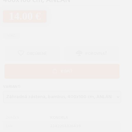
400x100 cm, ANLAN
14.00 €
...VIAC...
OBĽÚBENÉ
POROVNAŤ
KÚPIŤ
VARIANT:
KONDELA
ZNAČKA:
3342204026439
EAN: