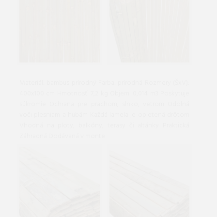
Materiál: bambus prírodný Farba: prírodná Rozmery (ŠxV):
400x100 cm Hmotnosť: 7,2 kg Objem: 0,014 m3 Poskytuje
súkromie Ochrana pre prachom, slnko, vetrom Odolná
voči plesniam a hubám Každá lamela je opletená drôtom
Vhodná na ploty, balkóny, terasy či altánky Praktická
Záhradná Dodávaná v monte