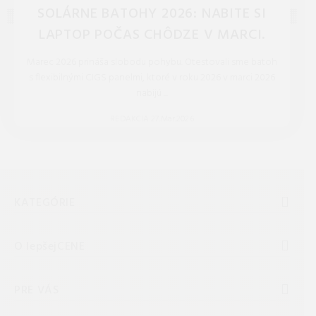
SOLÁRNE BATOHY 2026: NABITE SI
LAPTOP POČAS CHÔDZE V MARCI.
Marec 2026 prináša slobodu pohybu. Otestovali sme batoh
s flexibilnými CIGS panelmi, ktoré v roku 2026 v marci 2026
nabijú ...
REDAKCIA 27.Mar.2026
KATEGÓRIE
O lepšejCENE
PRE VÁS