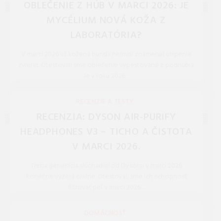
OBLEČENIE Z HÚB V MARCI 2026: JE
MYCÉLIUM NOVÁ KOŽA Z
LABORATÓRIA?
V marci 2026 už kožená bunda nemusí znamenať utrpenie
zvierat. Otestovali sme oblečenie vypestované z podhubia.
Je v roku 2026 ...
REDAKCIA 27.Mar.2026
RECENZIE A TESTY
RECENZIA: DYSON AIR-PURIFY
HEADPHONES V3 – TICHO A ČISTOTA
V MARCI 2026.
Tretia generácia slúchadiel od Dysonu v marci 2026
konečne vyzerá civilne. Otestovali sme ich schopnosť
filtrovať peľ v marci 2026 ...
REDAKCIA 27.Mar.2026
DOMÁCNOSŤ