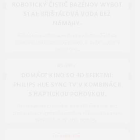
ROBOTICKÝ ČISTIČ BAZÉNOV WYBOT
S1 AI: KRIŠTÁĽOVÁ VODA BEZ
NÁMAHY.
Robot, ktorý vylezie aj na steny a vyčistí vodnú linku.
Otestovali sme bezdrôtový vysávač do bazéna, ktorý si
mapuje dno ...
REDAKCIA 27.Mar.2026
NOVINKY
DOMÁCE KINO SO 4D EFEKTMI:
PHILIPS HUE SYNC TV V KOMBINÁCII
S HAPTICKOU POHOVKOU.
Film už nebudete len vidieť, ale aj cítiť. Otestovali sme
prepojenie inteligentného osvetlenia Philips Hue s novou
generáciou haptických modulov ...
REDAKCIA 27.Mar.2026
TECHNOLÓGIE