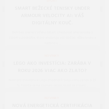
ŠPORT
SMART BEŽECKÉ TENISKY UNDER
ARMOUR VELOCITY AI: VÁŠ
DIGITÁLNY KOUČ.
Beh bez zranení vďaka dátam. Otestovali sme tenisky s
čipom v podrážke, ktorý analyzuje váš došľap, dĺžku kroku a
kadenciu. ...
REDAKCIA 27.Mar.2026
NOVINKY
LEGO AKO INVESTÍCIA: ZARÁBA V
ROKU 2026 VIAC AKO ZLATO?
Niektoré stavebnice Lega zhodnotili svoju cenu za rok o 25
%. Pozrite sa na zoznam setov, ktoré sa v marci ...
REDAKCIA 27.Mar.2026
NOVINKY
NOVÁ ENERGETICKÁ CERTIFIKÁCIA