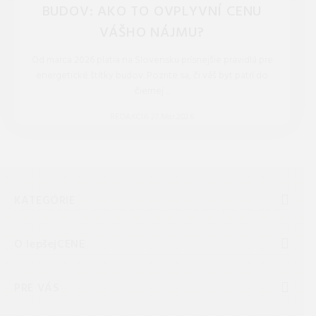
BUDOV: AKO TO OVPLYVNÍ CENU
VÁŠHO NÁJMU?
Od marca 2026 platia na Slovensku prísnejšie pravidlá pre
energetické štítky budov. Pozrite sa, či váš byt patrí do
čiernej ...
REDAKCIA 27.Mar.2026
KATEGÓRIE
O lepšejCENE
PRE VÁS