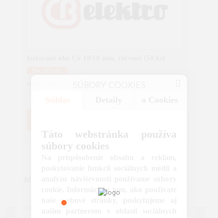
Izolované oko Cu 10/10 mm, červené (50 ks)
Na sklade
SÚBORY COOKIES
09.Aug.2026 10:30
Aktualizované:
Súhlas
Detaily
o Cookies
20.21 €
KÚPIŤ V OBCHODE
CBelektro
Táto webstránka používa
súbory cookies
Na prispôsobenie obsahu a reklám,
poskytovanie funkcií sociálnych médií a
MOHLO BY VÁS ZAUJÍMAŤ
analýzu návštevnosti používame súbory
Často kladené otázky (FAQ)
cookie. Informácie o tom, ako používate
Máte otázku? Ste na správnom mieste.
Vieme, že pri
naše webové stránky, poskytujeme aj
nákupe alebo používaní našich služieb sa občas objavia
našim partnerom v oblasti sociálnych