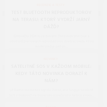
REDAKCIA 16.Jan.2026
RECENZIE A TESTY
TEST BLUETOOTH REPRODUKTOROV
NA TERASU: KTORÝ VYDRŽÍ JARNÝ
DÁŽĎ?
Grilovačky 2026 sú za dverami. Otestovali sme zvuk a
odolnosť prenosných reproduktorov strednej triedy. Ktorý
model prežije pád do ...
REDAKCIA 27.Mar.2026
NOVINKY
SATELITNÉ SOS V KAŽDOM MOBILE:
KEDY TÁTO NOVINKA DORAZÍ K
NÁM?
Už žiadne miesta bez signálu. Zistite, ako funguje satelitné
SOS v mobiloch na Slovensku a prečo túto funkciu v roku ...
REDAKCIA 27.Mar.2026