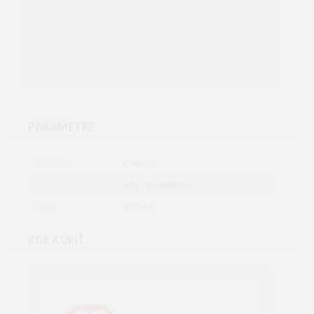
PARAMETRE
CIMCO
ZNAČKA:
4021103800768
EAN:
321233
SKU:
KDE KÚPIŤ