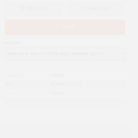
OBĽÚBENÉ
POROVNAŤ
KÚPIŤ
VARIANT:
CIMCO
ZNAČKA:
4021103800768
EAN:
321233
SKU:
: