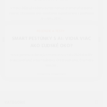
V marci 2026 už kožená bunda nemusí znamenať utrpenie
zvierat. Otestovali sme oblečenie vypestované z podhubia.
Je v roku 2026 ...
REDAKCIA 27.Mar.2026
RECENZIE A TESTY
SMART PESTÚNKY S AI: VIDIA VIAC
AKO ĽUDSKÉ OKO?
Nová generácia detských monitorov v roku 2026 dokáže
analyzovať plač a dych bábätka. Otestovali sme, či sú tieto
funkcie ...
REDAKCIA 27.Mar.2026
KATEGÓRIE