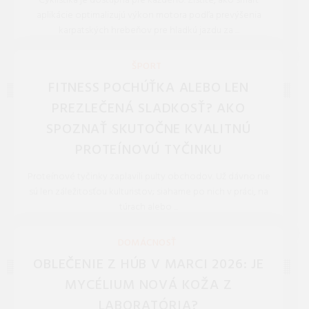
Cyklistika je dostupná pre každého. Zistite, ako smart
aplikácie optimalizujú výkon motora podľa prevýšenia
karpatských hrebeňov pre hladkú jazdu za ...
REDAKCIA 27.Mar.2026
ŠPORT
FITNESS POCHÚŤKA ALEBO LEN
PREZLEČENÁ SLADKOSŤ? AKO
SPOZNAŤ SKUTOČNE KVALITNÚ
PROTEÍNOVÚ TYČINKU
Proteínové tyčinky zaplavili pulty obchodov. Už dávno nie
sú len záležitosťou kulturistov; siahame po nich v práci, na
túrach alebo ...
REDAKCIA 16.Jan.2026
DOMÁCNOSŤ
OBLEČENIE Z HÚB V MARCI 2026: JE
MYCÉLIUM NOVÁ KOŽA Z
LABORATÓRIA?