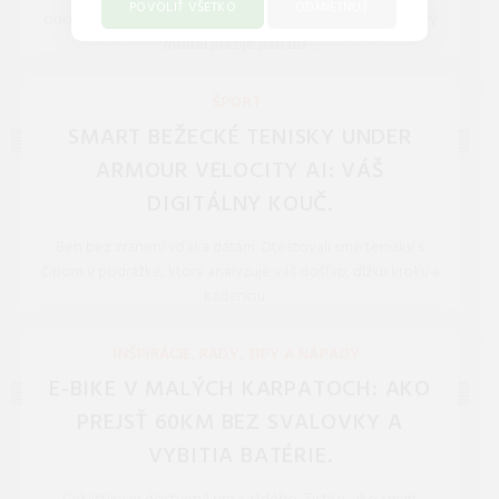
POVOLIŤ VŠETKO
ODMIETNUŤ
odolnosť prenosných reproduktorov strednej triedy. Ktorý
model prežije pád do ...
REDAKCIA 27.Mar.2026
ŠPORT
SMART BEŽECKÉ TENISKY UNDER
ARMOUR VELOCITY AI: VÁŠ
DIGITÁLNY KOUČ.
Beh bez zranení vďaka dátam. Otestovali sme tenisky s
čipom v podrážke, ktorý analyzuje váš došľap, dĺžku kroku a
kadenciu. ...
REDAKCIA 27.Mar.2026
INŠPIRÁCIE, RADY, TIPY A NÁPADY
E-BIKE V MALÝCH KARPATOCH: AKO
PREJSŤ 60KM BEZ SVALOVKY A
VYBITIA BATÉRIE.