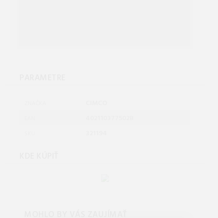
PARAMETRE
CIMCO
ZNAČKA:
4021103775028
EAN:
321194
SKU:
KDE KÚPIŤ
MOHLO BY VÁS ZAUJÍMAŤ