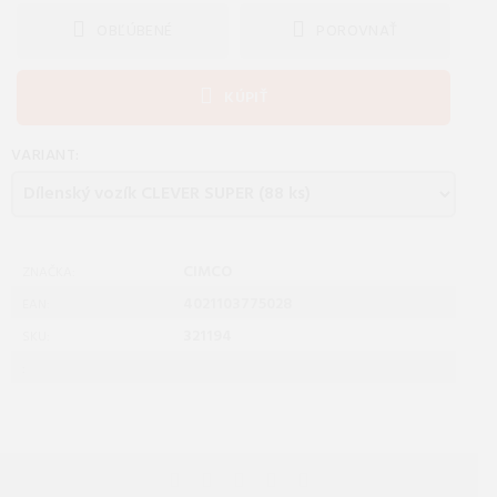
OBĽÚBENÉ
POROVNAŤ
KÚPIŤ
VARIANT:
CIMCO
ZNAČKA:
4021103775028
EAN:
321194
SKU:
: