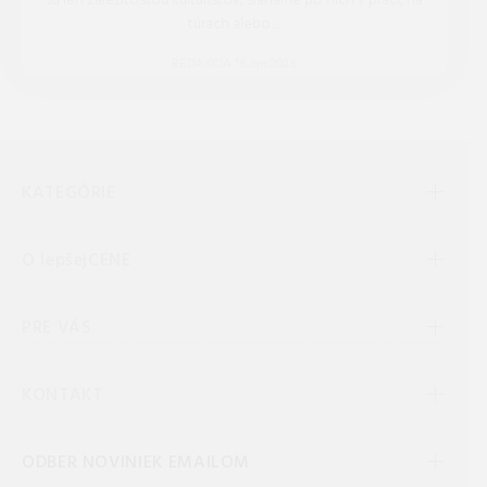
sú len záležitosťou kulturistov; siahame po nich v práci, na
túrach alebo ...
REDAKCIA 16.Jan.2026
KATEGÓRIE
O lepšejCENE
PRE VÁS
KONTAKT
ODBER NOVINIEK EMAILOM