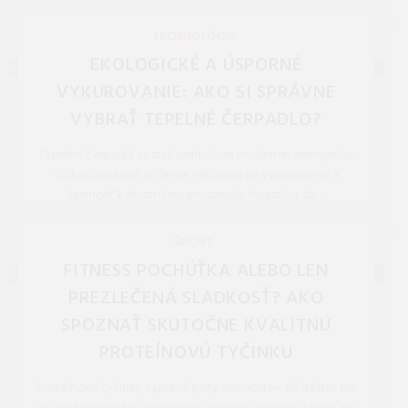
REDAKCIA 27.Mar.2026
TECHNOLÓGIE
EKOLOGICKÉ A ÚSPORNÉ
VYKUROVANIE: AKO SI SPRÁVNE
VYBRAŤ TEPELNÉ ČERPADLO?
Tepelné čerpadlá sa stali symbolom modernej energetiky.
Sľubujú výrazné zníženie nákladov na vykurovanie a
šetrnosť k životnému prostrediu. Investícia do ...
REDAKCIA 16.Jan.2026
ŠPORT
FITNESS POCHÚŤKA ALEBO LEN
PREZLEČENÁ SLADKOSŤ? AKO
SPOZNAŤ SKUTOČNE KVALITNÚ
PROTEÍNOVÚ TYČINKU
Proteínové tyčinky zaplavili pulty obchodov. Už dávno nie