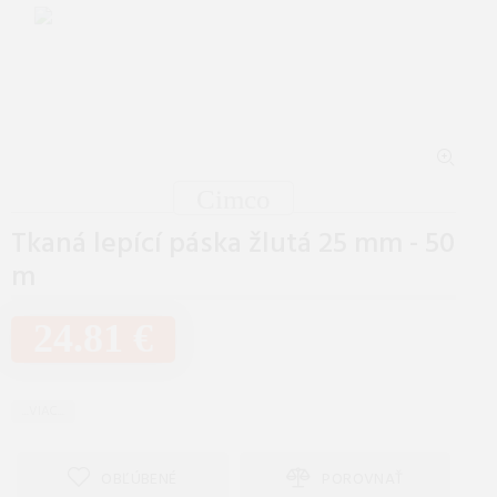
Cimco
Tkaná lepící páska žlutá 25 mm - 50
m
24.81 €
...VIAC...
OBĽÚBENÉ
POROVNAŤ