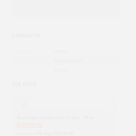
PARAMETRE
CIMCO
ZNAČKA:
4021103101094
EAN:
321086
SKU:
KDE KÚPIŤ
Tkaná lepící páska žlutá 25 mm - 50 m
Na sklade
06.Aug.2026 18:00
Aktualizované: