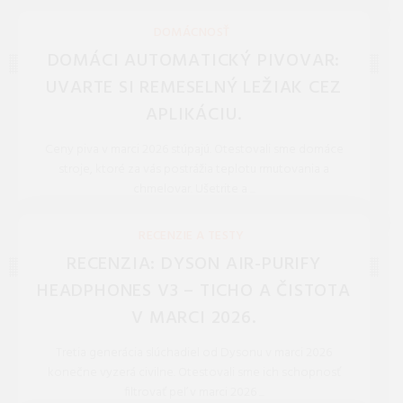
REDAKCIA 16.Jan.2026
DOMÁCNOSŤ
DOMÁCI AUTOMATICKÝ PIVOVAR:
UVARTE SI REMESELNÝ LEŽIAK CEZ
APLIKÁCIU.
Ceny piva v marci 2026 stúpajú. Otestovali sme domáce
stroje, ktoré za vás postrážia teplotu rmutovania a
chmelovar. Ušetrite a ...
REDAKCIA 27.Mar.2026
RECENZIE A TESTY
RECENZIA: DYSON AIR-PURIFY
HEADPHONES V3 – TICHO A ČISTOTA
V MARCI 2026.
Tretia generácia slúchadiel od Dysonu v marci 2026
konečne vyzerá civilne. Otestovali sme ich schopnosť
filtrovať peľ v marci 2026 ...