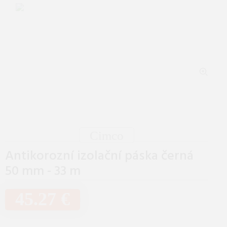
Cimco
Antikorozní izolační páska černá
50 mm - 33 m
45.27 €