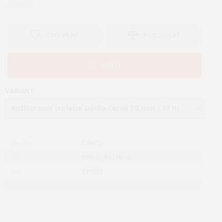
...VIAC...
OBĽÚBENÉ
POROVNAŤ
KÚPIŤ
VARIANT:
CIMCO
ZNAČKA:
5017374611478
EAN:
321053
SKU:
: