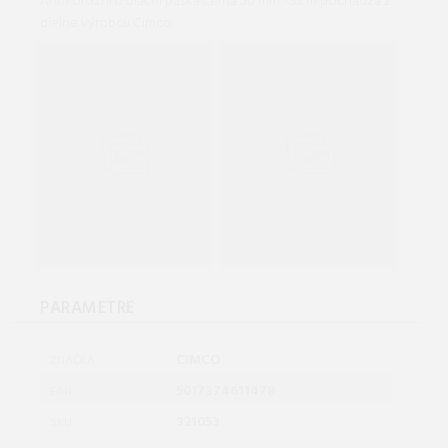
Antikorozní izolační páska černá 50 mm - 33 m pochádza z
dielne výrobcu Cimco
PARAMETRE
CIMCO
ZNAČKA:
5017374611478
EAN:
321053
SKU: