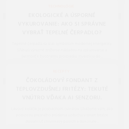
REDAKCIA 27.Mar.2026
TECHNOLÓGIE
EKOLOGICKÉ A ÚSPORNÉ
VYKUROVANIE: AKO SI SPRÁVNE
VYBRAŤ TEPELNÉ ČERPADLO?
Tepelné čerpadlá sa stali symbolom modernej energetiky.
Sľubujú výrazné zníženie nákladov na vykurovanie a
šetrnosť k životnému prostrediu. Investícia do ...
REDAKCIA 16.Jan.2026
RECEPTY
ČOKOLÁDOVÝ FONDANT Z
TEPLOVZDUŠNEJ FRITÉZY: TEKUTÉ
VNÚTRO VĎAKA AI SENZORU.
Lávový koláčik je postrachom cukrárov. Ukážeme vám, ako
pomocou presného prúdenia vzduchu v smart fritéze
dosiahnuť chrumkavý povrch a dokonale ...