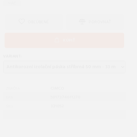
...VIAC...
OBĽÚBENÉ
POROVNAŤ
KÚPIŤ
VARIANT:
CIMCO
ZNAČKA:
5017374611270
EAN:
321052
SKU:
: