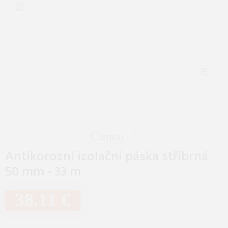
Cimco
Antikorozní izolační páska stříbrná
50 mm - 33 m
38.11 €