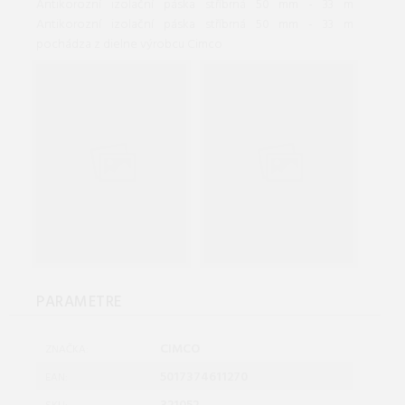
Antikorozní izolační páska stříbrná 50 mm - 33 m
Antikorozní izolační páska stříbrná 50 mm - 33 m
pochádza z dielne výrobcu Cimco
PARAMETRE
CIMCO
ZNAČKA:
5017374611270
EAN: