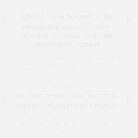
REDAKCIA 27.Mar.2026
ŠPORT
FITNESS POCHÚŤKA ALEBO LEN
PREZLEČENÁ SLADKOSŤ? AKO
SPOZNAŤ SKUTOČNE KVALITNÚ
PROTEÍNOVÚ TYČINKU
Proteínové tyčinky zaplavili pulty obchodov. Už dávno nie
sú len záležitosťou kulturistov; siahame po nich v práci, na
túrach alebo ...
REDAKCIA 16.Jan.2026
TECHNOLÓGIE
SOLÁRNE BATOHY 2026: NABITE SI
LAPTOP POČAS CHÔDZE V MARCI.
Marec 2026 prináša slobodu pohybu. Otestovali sme batoh
s flexibilnými CIGS panelmi, ktoré v roku 2026 v marci 2026
nabijú ...