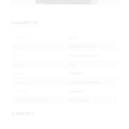
PARAMETRE
KILPI
ZNAČKA:
8592914935551
EAN:
WL0213KIBLK36
SKU:
36
VEĽKOSŤ:
ČIERNA
FARBA:
100% POLYESTER
MATERIÁL:
DÁMSKE
URČENIE:
OPTI-HEAT
POUŽITÁ TECHNOLOGIE:
VARIANTY