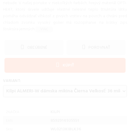
nebude. V našej ponuke v niekoľkých farbách. hrejivý materiál OPTI-
HEAT, ktorý skvele udržuje vlastné telesné teplo štruktúra látky
pomáha odvádzať vlhkosť z prvých vrstiev na povrch a chráni pred
chladom zvonku vysoký golier má rozopínanie na krátky zips
štruktúra jemných
...VIAC...
OBĽÚBENÉ
POROVNAŤ
KÚPIŤ
VARIANT:
KILPI
ZNAČKA:
8592914935551
EAN:
WL0213KIBLK36
SKU: