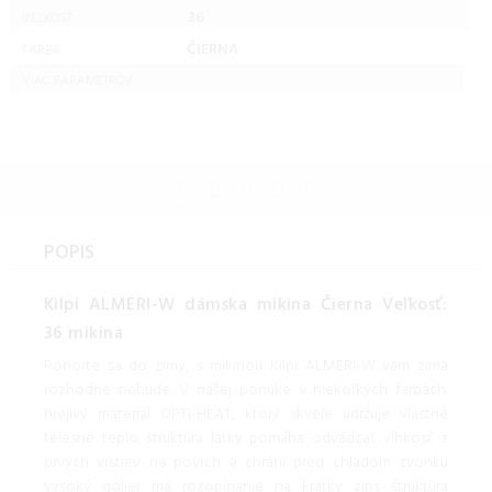
36
VEĽKOSŤ:
ČIERNA
FARBA:
VIAC PARAMETROV ...
POPIS
Kilpi ALMERI-W dámska mikina Čierna Veľkosť:
36 mikina
Ponorte sa do zimy, s mikinou Kilpi ALMERI-W vám zima
rozhodne nebude. V našej ponuke v niekoľkých farbách.
hrejivý materiál OPTI-HEAT, ktorý skvele udržuje vlastné
telesné teplo štruktúra látky pomáha odvádzať vlhkosť z
prvých vrstiev na povrch a chráni pred chladom zvonku
vysoký golier má rozopínanie na krátky zips štruktúra