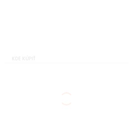
Kilpi ALMERI-W dámska
mikina Čierna Veľkosť: 46
mikina
KDE KÚPIŤ