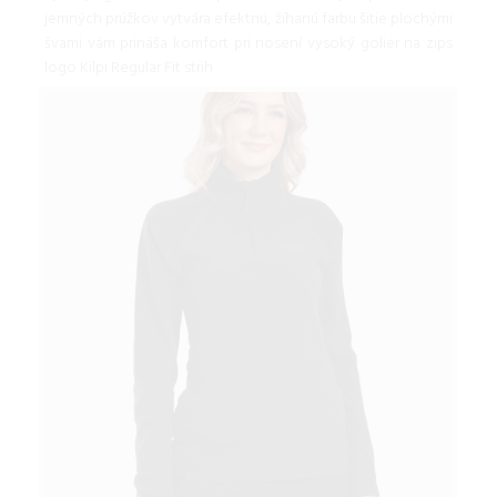
jemných prúžkov vytvára efektnú, žíhanú farbu šitie plochými
švami vám prináša komfort pri nosení vysoký golier na zips
logo Kilpi Regular Fit strih