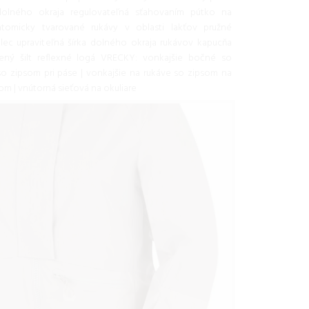
olného okraja regulovateľná sťahovaním pútko na
atomicky tvarované rukávy v oblasti lakťov pružné
ec upraviteľná šírka dolného okraja rukávov kapucňa
ený šilt reflexné logá VRECKY: vonkajšie bočné so
o zipsom pri páse | vonkajšie na rukáve so zipsom na
m | vnútorná sieťová na okuliare