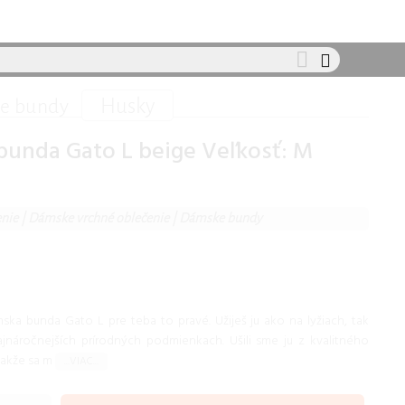
Husky
e bundy
bunda Gato L beige Veľkosť: M
nie
|
Dámske vrchné oblečenie
|
Dámske bundy
mska bunda Gato L pre teba to pravé. Užiješ ju ako na lyžiach, tak
jnáročnejších prírodných podmienkach. Ušili sme ju z kvalitného
takže sa m
...VIAC...