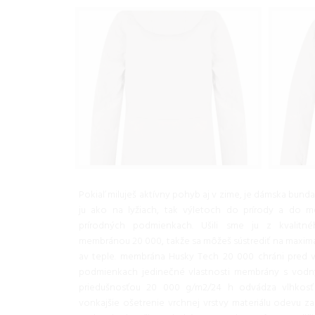
Pokiaľ miluješ aktívny pohyb aj v zime, je dámska bunda
ju ako na lyžiach, tak výletoch do prírody a do me
prírodných podmienkach. Ušili sme ju z kvalitn
membránou 20 000, takže sa môžeš sústrediť na maximá
av teple. membrána Husky Tech 20 000 chráni pred 
podmienkach jedinečné vlastnosti membrány s vo
priedušnosťou 20 000 g/m2/24 h odvádza vlhkos
vonkajšie ošetrenie vrchnej vrstvy materiálu odevu za