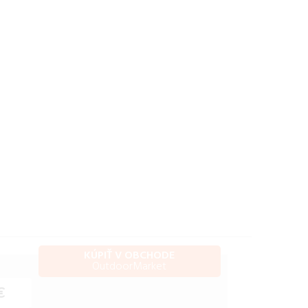
KÚPIŤ V OBCHODE
OutdoorMarket
€