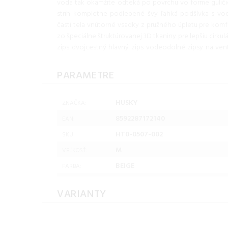
voda tak okamžite odteká po povrchu vo forme guliči
strih kompletne podlepené švy ľahká podšívka s v
časti tela vnútorné vsadky z pružného úpletu pre kom
zo špeciálne štruktúrovanej 3D tkaniny pre lepšiu cirk
zips dvojcestný hlavný zips vodeodolné zipsy na vent
PARAMETRE
HUSKY
ZNAČKA:
8592287172140
EAN:
HT0-0507-002
SKU:
M
VEĽKOSŤ:
BEIGE
FARBA:
VARIANTY