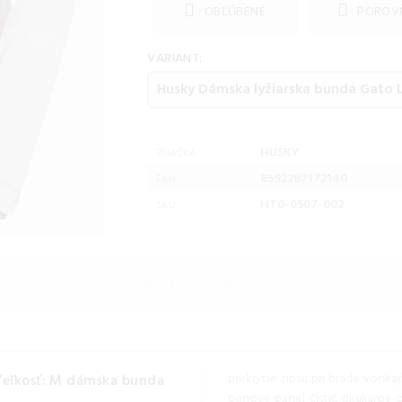
OBĽÚBENÉ
POROV
VARIANT:
HUSKY
ZNAČKA:
8592287172140
EAN:
HT0-0507-002
SKU:
prekrytie zipsu pri brade vonk
Veľkosť: M dámska bunda
penový panel čistič okuliarov 