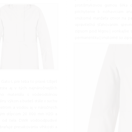
protišmykovou gumou šírka d
prichytenie k nohaviciam an
vnútorné manžety otvor na pal
upraviteľná sťahovaním spevn
zipsom pod légou | vonkajšie s
permanentku | vnútorné so zipso
 Gato L pre teba to pravé. Užiješ
sta aj v tých najnáročnejších
ého materiálu s vodeodolnou
lny výkon a budeš stále v suchu
vetrom a vodou aj v náročných
dným stĺpcom 20 000 mm H2O a
ť od tela DWR vodoodpudivé
braňuje presakovaniu vlhkosti a