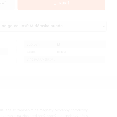
NAŤ
KÚPIŤ
M
VEĽKOSŤ:
BEIGE
FARBA:
VIAC PARAMETROV ...
ajšia léga so zapínaním na magnety ochranný chrbticový
odvetranie na zips predĺžený zadný diel snehový pás s