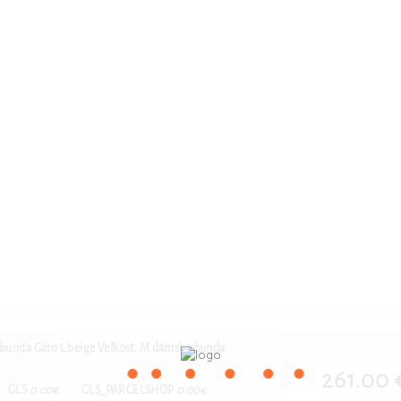
ska
Husky Dámska lyžiarska
Husky Dámska lyžiarska
e
bunda Gato L beige
bunda Gato L beige
unda
Veľkosť: XL dámska
Veľkosť: XXL dámska
bunda
bunda
 bunda Gato L beige Veľkosť: M dámska bunda
261.00 
GLS
0.00€
GLS_PARCELSHOP
0.00€