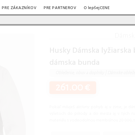
PRE ZÁKAZNÍKOV
PRE PARTNEROV
O lepšejCENE
Dámsk
Husky Dámska lyžiarska 
dámska bunda
Oblečenie, obuv a doplnky
|
Dámske obleče
261.00 €
Pokiaľ miluješ aktívny pohyb aj v zime, je dá
výletoch do prírody a do mesta aj v tých na
materiálu s vodeodolnou membránou 20 000, 