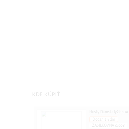
Husky Dámska lyžiarska
Husky Dámska lyžiar
bunda Gato L beige
bunda Gato L beig
Veľkosť: L dámska bunda
Veľkosť: M dámska b
KDE KÚPIŤ
Husky Dámska lyžiarska
Dodanie 3 dní
ZASILKOVNA
0.00€