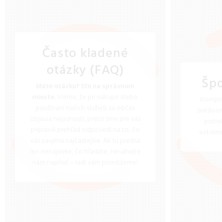
Často kladené
otázky (FAQ)
Špo
Máte otázku? Ste na správnom
mieste.
Vieme, že pri nákupe alebo
Komple
používaní našich služieb sa občas
outdoor.
objavia nejasnosti, preto sme pre vás
potreb
pripravili prehľad odpovedí na to, čo
extrémn
vás zaujíma najčastejšie. Ak tu predsa
len nenájdete, čo hľadáte, neváhajte
nám napísať – radi vám pomôžeme!