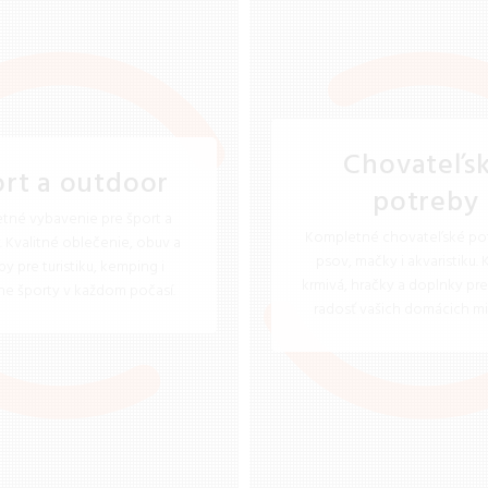
Chovateľs
rt a outdoor
potreby
tné vybavenie pre šport a
Kompletné chovateľské pot
 Kvalitné oblečenie, obuv a
psov, mačky i akvaristiku. 
y pre turistiku, kemping i
krmivá, hračky a doplnky pre
e športy v každom počasí.
radosť vašich domácich mi