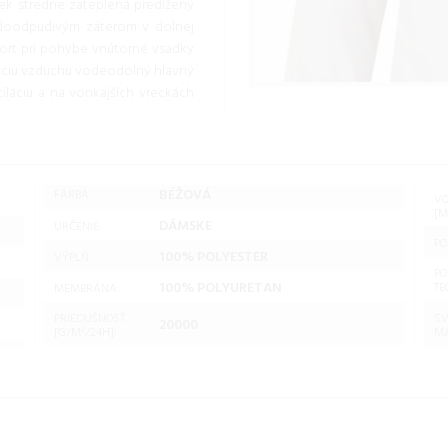
ek stredne zateplená predĺžený
odoodpudivým záterom v dolnej
fort pri pohybe vnútorné vsadky
uláciu vzduchu vodeodolný hlavný
iláciu a na vonkajších vreckách
BÉŽOVÁ
FARBA:
V
[M
DÁMSKE
URČENIE:
PO
100% POLYESTER
VÝPLŇ:
PO
100% POLYURETAN
TE
MEMBRÁNA:
PRIEDUŠNOSŤ
SV
20000
[G/M²/24H]:
MA