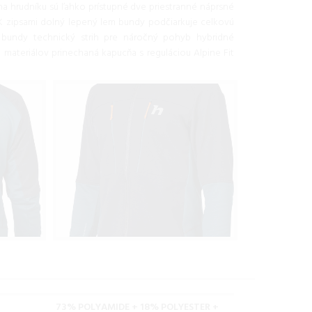
na hrudníku sú ľahko prístupné dve priestranné náprsné
K zipsami dolný lepený lem bundy podčiarkuje celkovú
 bundy technický strih pre náročný pohyb hybridné
 materiálov prinechaná kapucňa s reguláciou Alpine Fit
73% POLYAMIDE + 18% POLYESTER +