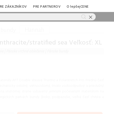
RE ZÁKAZNÍKOV
PRE PARTNEROV
O lepšejCENE
Hannah
 bundy
racite/stratified sea Veľkosť: XL
nie
|
Pánske vrchné oblečenie
|
Pánske bundy
ateriály AFT Double Weave Thermo a Polarstretch Pro. Prednú časť
mechanicky odolný, vetruvzdorný, trvalo vodoodpudivý a priedušný
e na vnútornej strane vybavený jemným počesaným materiálom na
ategických partiách bundy (boky, podpazušie, veľká časť chrbta a