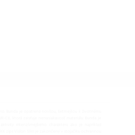
 Pro. Bunda je opatrená novšou, šetrnejšou k životnému
-C6, ktorá zaisťuje nenasiakavosť materiálu. Bunda je
tivity intenzívnejšieho charakteru ako je napríklad
YKK zips Vislon Slim je zakončený v stojačiku ochrannou