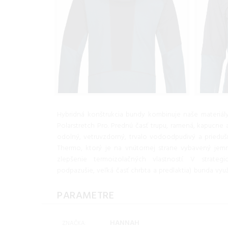
Hybridná konštrukcia bundy kombinuje naše materi
Polarstretch Pro. Prednú časť trupu, ramená, kapucne 
odolný, vetruvzdorný, trvalo vodoodpudivý a priedu
Thermo, ktorý je na vnútornej strane vybavený je
zlepšenie termoizolačných vlastností. V strateg
podpazušie, veľká časť chrbta a predlaktia) bunda vy
PARAMETRE
HANNAH
ZNAČKA: