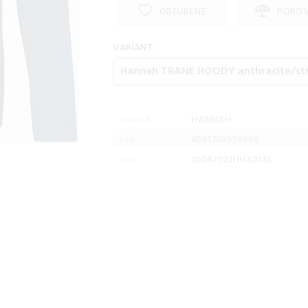
OBĽÚBENÉ
PORO
VARIANT:
HANNAH
ZNAČKA:
8591203576666
EAN:
10047522HHX01XL
SKU: