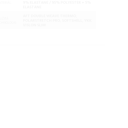
9% ELASTANE / 95% POLYESTER + 5%
TERIÁL:
ELASTANE
AFT DOUBLE WEAVE THERMO,
UŽITÁ
POLARSTRETCH PRO, SOFTSHELL, YKK
CHNOLOGIE:
VISLON SLIM
Hannah TRANE HOODY
anthracite/stratified sea
Veľkosť: XXL