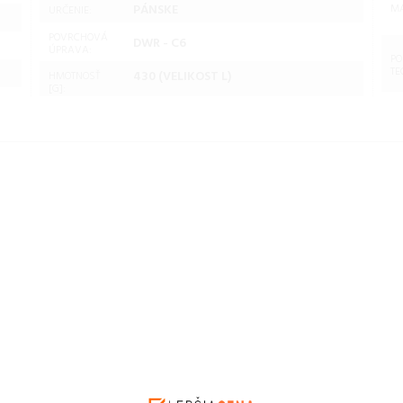
PÁNSKE
MA
URČENIE:
POVRCHOVÁ
DWR - C6
ÚPRAVA:
PO
TE
430 (VELIKOST L)
HMOTNOSŤ
[G]:
ODY
Hannah TRANE HOODY
Hannah TRANE HOODY
 sea
anthracite/stratified sea
anthracite/stratified sea
Veľkosť: S
Veľkosť: XL