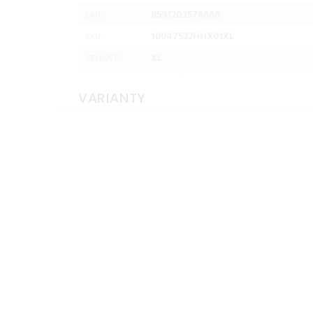
8591203576666
EAN:
10047522HHX01XL
SKU:
XL
VEĽKOSŤ:
VARIANTY
Hannah TRANE HOODY
Hannah TRANE HO
anthracite/stratified sea
anthracite/stratified
Veľkosť: L
Veľkosť: M