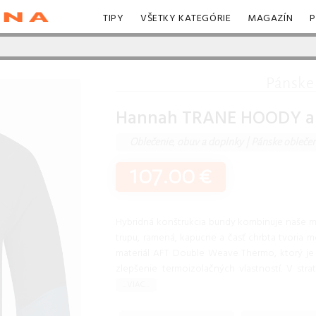
TIPY
VŠETKY KATEGÓRIE
MAGAZÍN
P
Pánske
Hannah TRANE HOODY anth
Oblečenie, obuv a doplnky
|
Pánske obleče
107.00 €
Hybridná konštrukcia bundy kombinuje naše m
trupu, ramená, kapucne a časť chrbta tvoria 
materiál AFT Double Weave Thermo, ktorý j
zlepšenie termoizolačných vlastností. V str
...VIAC...