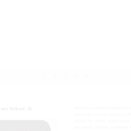
elastický materiál Polarstretch
sea Veľkosť: XL
prostrediu vrchnou úpravou DWR
určená na zimné outdoorové ak
skitouring. centrálny kostenný 