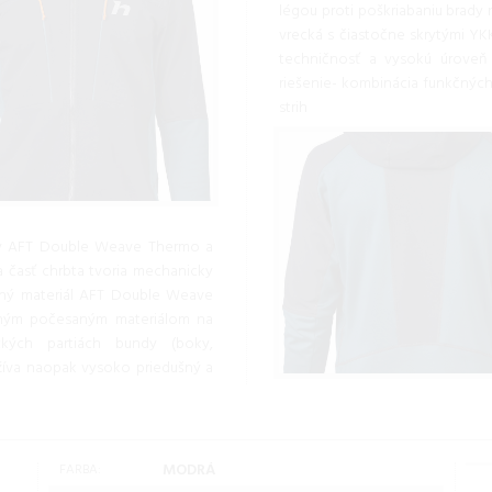
légou proti poškriabaniu brady 
vrecká s čiastočne skrytými YK
techničnosť a vysokú úroveň
riešenie- kombinácia funkčných
strih
ály AFT Double Weave Thermo a
a časť chrbta tvoria mechanicky
šný materiál AFT Double Weave
mným počesaným materiálom na
ických partiách bundy (boky,
užíva naopak vysoko priedušný a
MODRÁ
FARBA: