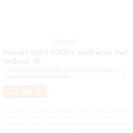
Hannah
Hannah NIRO HOODY anthracite mel
Veľkosť: XL
Oblečenie, obuv a doplnky
|
Pánske oblečenie
|
Pánske
mikiny a svetre
|
Pánske mikiny
72.00 €
Je vyrobená z materiálu Polarstretch Grid. Zaručuje maximálnu
priedušnosť a skvele odvádza prebytočnú vlhkosť a udržuje teplo.
Spodný diel a rukávy sú zakončené pružnou lemovkou. Niro Hoody
disponuje hrudným vreckom na zips. Efektívny vzhľad zaručí