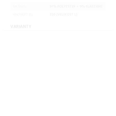
91% POLYESTER + 9% ELASTANE
MATERIÁL:
320 (VELIKOST L)
HMOTNOSŤ [G]:
VARIANTY
Hannah NIRO HOODY
anthracite mel Veľkosť: L
Hannah NIRO HOODY
anthracite mel Veľkosť: M