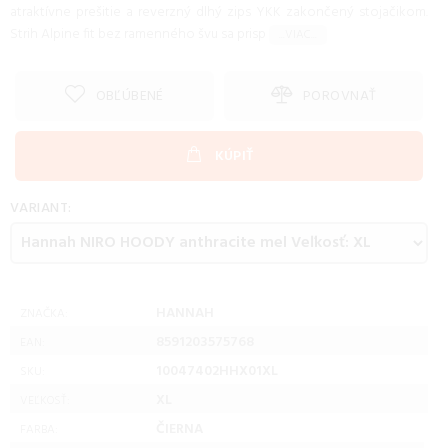
atraktívne prešitie a reverzný dlhý zips YKK zakončený stojačikom.
Strih Alpine fit bez ramenného švu sa prisp
...VIAC...
OBĽÚBENÉ
POROVNAŤ
KÚPIŤ
VARIANT:
HANNAH
ZNAČKA:
8591203575768
EAN:
10047402HHX01XL
SKU:
XL
VEĽKOSŤ:
ČIERNA
FARBA: