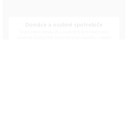
Domáce a osobné spotrebiče
Široký výber domácich a osobných spotrebičov pre
moderný životný štýl. Od kuchyne po kúpeľňu – nájdite
špičkovú kvalitu a dizajn za skvelé ceny.