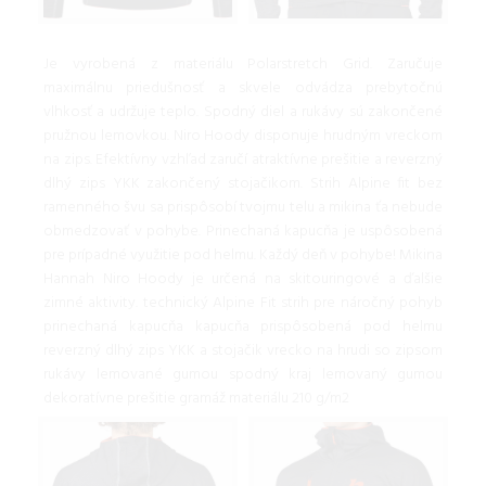
Je vyrobená z materiálu Polarstretch Grid. Zaručuje
maximálnu priedušnosť a skvele odvádza prebytočnú
vlhkosť a udržuje teplo. Spodný diel a rukávy sú zakončené
pružnou lemovkou. Niro Hoody disponuje hrudným vreckom
na zips. Efektívny vzhľad zaručí atraktívne prešitie a reverzný
dlhý zips YKK zakončený stojačikom. Strih Alpine fit bez
ramenného švu sa prispôsobí tvojmu telu a mikina ťa nebude
obmedzovať v pohybe. Prinechaná kapucňa je uspôsobená
pre prípadné využitie pod helmu. Každý deň v pohybe! Mikina
Hannah Niro Hoody je určená na skitouringové a ďalšie
zimné aktivity. technický Alpine Fit strih pre náročný pohyb
prinechaná kapucňa kapucňa prispôsobená pod helmu
reverzný dlhý zips YKK a stojačik vrecko na hrudi so zipsom
rukávy lemované gumou spodný kraj lemovaný gumou
dekoratívne prešitie gramáž materiálu 210 g/m2