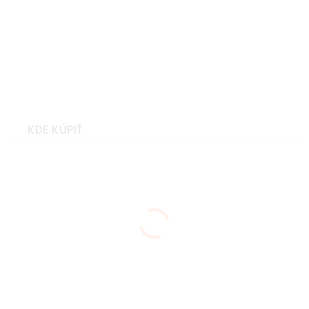
Hannah NIRO HOODY
anthracite mel Veľkosť: XL
KDE KÚPIŤ