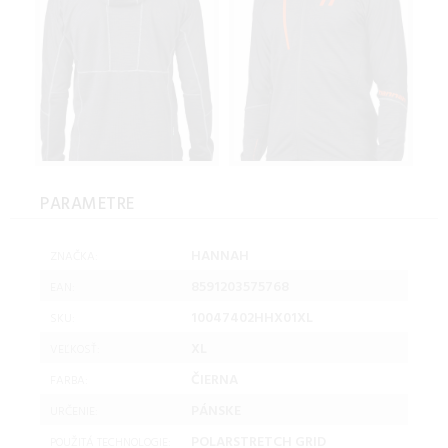
PARAMETRE
HANNAH
ZNAČKA:
8591203575768
EAN:
10047402HHX01XL
SKU:
XL
VEĽKOSŤ:
ČIERNA
FARBA:
PÁNSKE
URČENIE:
POLARSTRETCH GRID
POUŽITÁ TECHNOLOGIE: