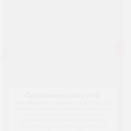
Často kladené otázky (FAQ)
Máte otázku? Ste na správnom mieste.
Vieme, že pri
nákupe alebo používaní našich služieb sa občas objavia
nejasnosti, preto sme pre vás pripravili prehľad
odpovedí na to, čo vás zaujíma najčastejšie. Ak tu
predsa len nenájdete, čo hľadáte, neváhajte nám