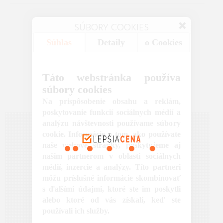
SÚBORY COOKIES
Súhlas
Detaily
o Cookies
Táto webstránka používa
súbory cookies
Na prispôsobenie obsahu a reklám,
poskytovanie funkcií sociálnych médií a
analýzu návštevnosti používame súbory
cookie. Informácie o tom, ako používate
naše webové stránky, poskytujeme aj
našim partnerom v oblasti sociálnych
médií, inzercie a analýzy. Títo partneri
môžu príslušné informácie skombinovať
s ďalšími údajmi, ktoré ste im poskytli
alebo ktoré od vás získali, keď ste
používali ich služby.