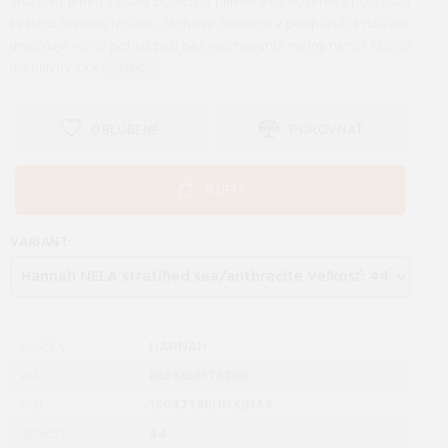
vnútorný jemný česaný povrch je príjemný na nosenie a poskytuje
kvalitnú tepelnú izoláciu. Strihové členenie v podpazuší a rukávov
umožňuje voľný pohyb paží bez vyťahovania mikiny nahor. Mikina
má hlavný YKK
...VIAC...
OBĽÚBENÉ
POROVNAŤ
KÚPIŤ
VARIANT:
HANNAH
ZNAČKA:
8591203576208
EAN:
10047396HHX0144
SKU:
44
VEĽKOSŤ: