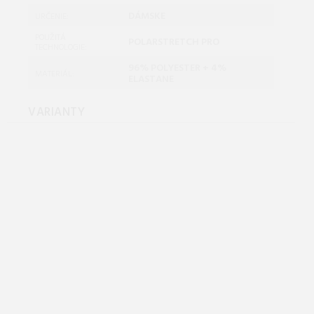
DÁMSKE
URČENIE:
POUŽITÁ
POLARSTRETCH PRO
TECHNOLOGIE:
96% POLYESTER + 4%
MATERIÁL:
ELASTANE
VARIANTY
Hannah NELA stratified
sea/anthracite Veľkosť: 36