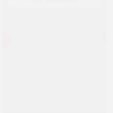
napísať – radi vám pomôžeme!