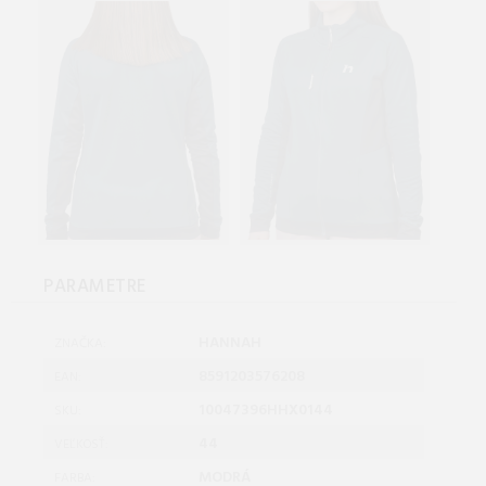
PARAMETRE
HANNAH
ZNAČKA:
8591203576208
EAN:
10047396HHX0144
SKU:
44
VEĽKOSŤ:
MODRÁ
FARBA: