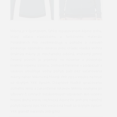
Mikina je v športovom, ľahko vypasovanom Alpine strihu,
ktorý vďaka elastickému a funkčnému materiálu
Polarstretch Pro neobmedzuje v pohybe a zároveň
poskytuje optimálnu izoláciu proti chladu. Hladká vrchná
štruktúra mikiny je mechanicky odolná, vnútorný jemný
česaný povrch je príjemný na nosenie a poskytuje
kvalitnú tepelnú izoláciu. Strihové členenie v podpazuší a
rukávov umožňuje voľný pohyb paží bez vyťahovania
mikiny nahor. Mikina má hlavný YKK zips a vrecko na hrudi
so skrytým YKK zipsom. Dizajnové hladké spracovanie
dolného lemu a zakončenie rukávov. Mikinu využijete pri
lyžovaní či zimných outdoorových výpravách ako vysoko
hrejivú druhú vrstvu. technický Alpine Fit strih pre náročný
pohyb hlavný zips YKK vrecko na hrudi so skrytým zipsom
YKK gramáž materiálu 240 g/m2