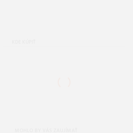
Hannah NELA stratified
sea/anthracite Veľkosť: 44
KDE KÚPIŤ
MOHLO BY VÁS ZAUJÍMAŤ