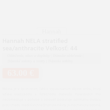
Hannah
Hannah NELA stratified
sea/anthracite Veľkosť: 44
Oblečenie, obuv a doplnky
|
Dámske oblečenie
|
Dámské mikiny a svetry
|
Dámske mikiny
63.00 €
Mikina je v športovom, ľahko vypasovanom Alpine strihu, ktorý
vďaka elastickému a funkčnému materiálu Polarstretch Pro
neobmedzuje v pohybe a zároveň poskytuje optimálnu izoláciu
proti chladu. Hladká vrchná štruktúra mikiny je mechanicky odolná,