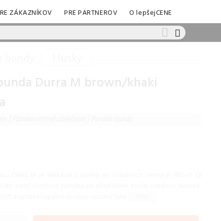
RE ZÁKAZNÍKOV
PRE PARTNEROV
O lepšejCENE
Husky
e bundy
bunda Durra M brown/khaki
a
nie
|
Pánske vrchné oblečenie
|
Pánske bundy
ňou Durra M je ľahká ako pierko av chladných zimných dňoch ťa
vky zaistí tvoľnosť pohybu pri akejkoľvek tvojej outdoor aktivite.
 loft a vysokú tepelnú izoláciu vysoko funk
...VIAC...