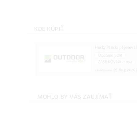
KDE KÚPIŤ
Husky Pánska páperová 
Dodanie 3 dní
ZASILKOVNA
0.00€
07.Aug.2026 
Aktualizované:
MOHLO BY VÁS ZAUJÍMAŤ