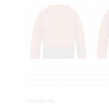
Univerzálna pánska páperová bunda s kapucňou Du
chladných zimných dňoch ťa dokonale zahreje. Pohodl
tvoľnosť pohybu pri akejkoľvek tvojej outdoor aktivit
peria pre skvelý loft a vysokú tepelnú izoláciu vyso
PARAMETRE