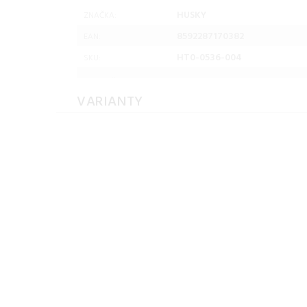
HUSKY
ZNAČKA:
8592287170382
EAN:
HT0-0536-004
SKU:
VARIANTY
Husky Pánska páperová
Husky Pánska páper
bunda Durra M
bunda Durra M
brown/khaki Veľkosť: L
brown/khaki Veľkosť
pánska bunda
pánska bunda