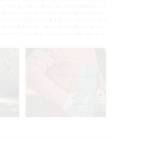
o forme guličiek 2-vrstvová tkanina s vodoodpudivou
epúšťajúcim perie silnejšie plnená ľahká syntetická
e zipsy prekrytie zipsu pri brade šírka dolného okraja
cňa upraviteľná sťahovaním vnútorný rukáv s nápletom
ie bočné so zipsom pod légou | vonkajšie náprsné so