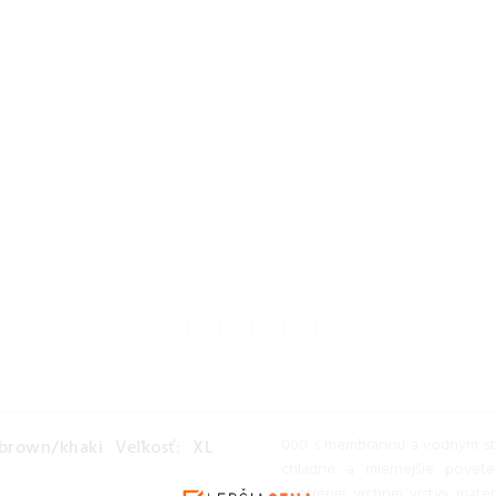
000 s membránou a vodným stĺ
rown/khaki Veľkosť: XL
chladné a miernejšie pove
ošetrenie vrchnej vrstvy mater