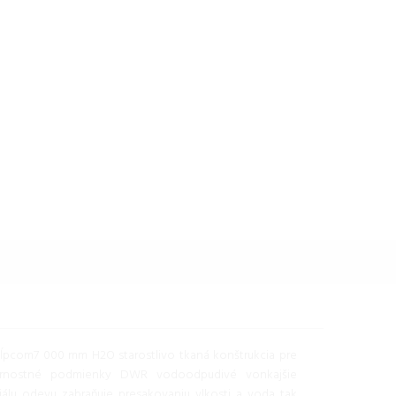
pcom7 000 mm H2O starostlivo tkaná konštrukcia pre
ternostné podmienky DWR vodoodpudivé vonkajšie
iálu odevu zabraňuje presakovaniu vlkosti a voda tak