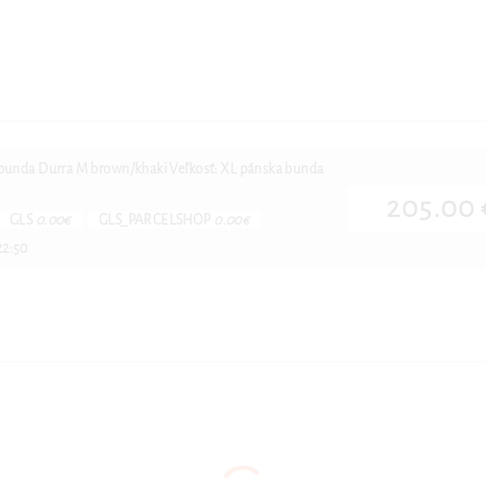
bunda Durra M brown/khaki Veľkosť: XL pánska bunda
205.00 
GLS
0.00€
GLS_PARCELSHOP
0.00€
22:50