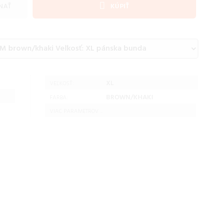
NAŤ
KÚPIŤ
XL
VEĽKOSŤ:
BROWN/KHAKI
FARBA:
VIAC PARAMETROV ...