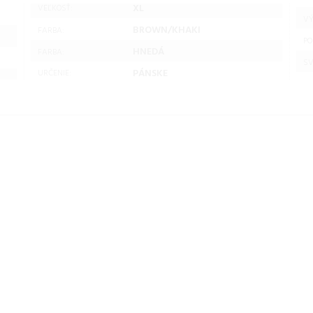
XL
VEĽKOSŤ:
VÝ
BROWN/KHAKI
FARBA:
PO
HNEDÁ
FARBA:
SV
PÁNSKE
URČENIE:
ová
Husky Pánska páperová
Husky Pánska páperová
bunda Durra M
bunda Durra M
: M
brown/khaki Veľkosť: S
brown/khaki Veľkosť: XL
pánska bunda
pánska bunda