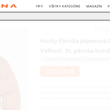
TIPY
VŠETKY KATEGÓRIE
MAGAZÍN
P
Pánsk
Husky Pánska páperová 
Veľkosť: XL pánska bund
Oblečenie, obuv a doplnky
|
Pánske obleče
205.00 €
Univerzálna pánska páperová bunda s kapuc
dokonale zahreje. Pohodlný strih tejto pápero
výplň z výberového kačacieho peria pre skvelý