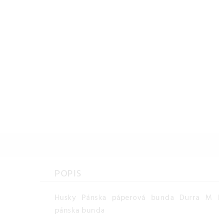
POPIS
Husky Pánska páperová bunda Durra M b
pánska bunda