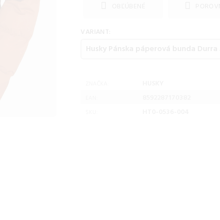
OBĽÚBENÉ
POROV
VARIANT:
HUSKY
ZNAČKA:
8592287170382
EAN:
HT0-0536-004
SKU: