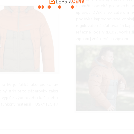
okamžite odteká po povrchu v
úpravou DWR a so záterom nepr
podšívka impregnované vonkajši
regulovateľná sťahovaním kapu
reflexné logá VRECKY: vonkajš
zipsom | vnútorné so zipsom
rra M je ľahká ako pierko av
ný strih tejto páperovky zaistí
e. výplň z výberového kačacieho
ko funkčný materiál HUSKYTECH 7