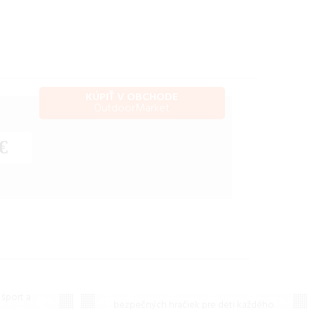
KÚPIŤ V OBCHODE
OutdoorMarket
€
Hračky
door
Široký sortiment kvalitných a
šport a
bezpečných hračiek pre deti každého
e, obuv a