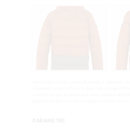
Univerzálna pánska páperová bunda s kapucňou Du
chladných zimných dňoch ťa dokonale zahreje. Pohodl
tvoľnosť pohybu pri akejkoľvek tvojej outdoor aktivit
peria pre skvelý loft a vysokú tepelnú izoláciu vyso
PARAMETRE