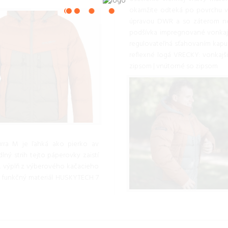
okamžite odteká po povrchu v
úpravou DWR a so záterom nepr
podšívka impregnované vonkajši
regulovateľná sťahovaním kapu
reflexné logá VRECKY: vonkajš
zipsom | vnútorné so zipsom
rra M je ľahká ako pierko av
ný strih tejto páperovky zaistí
e. výplň z výberového kačacieho
ko funkčný materiál HUSKYTECH 7