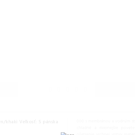
000 s membránou a vodným stĺ
/khaki Veľkosť: S pánska
chladné a miernejšie pove
ošetrenie vrchnej vrstvy mater