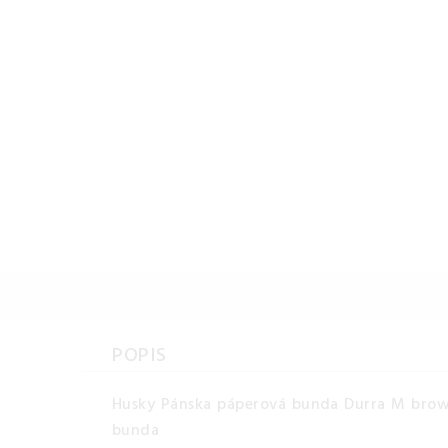
POPIS
Husky Pánska páperová bunda Durra M brown
bunda