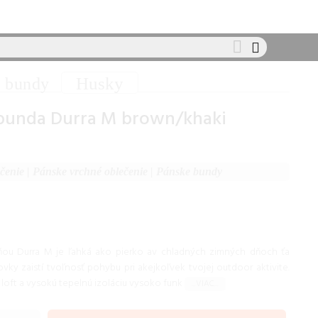
Husky
 bundy
bunda Durra M brown/khaki
čenie
|
Pánske vrchné oblečenie
|
Pánske bundy
ňou Durra M je ľahká ako pierko av chladných zimných dňoch ťa
vky zaistí tvoľnosť pohybu pri akejkoľvek tvojej outdoor aktivite.
 loft a vysokú tepelnú izoláciu vysoko funk
...VIAC...