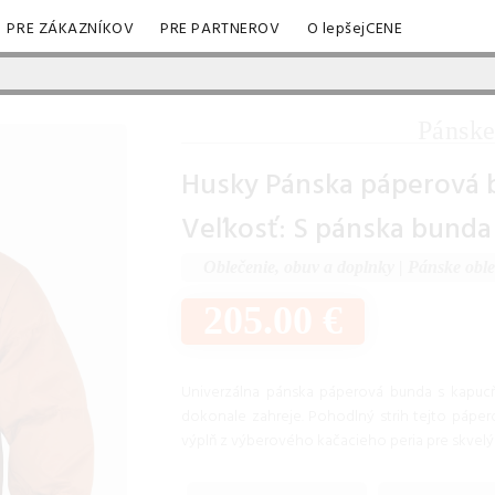
PRE ZÁKAZNÍKOV
PRE PARTNEROV
O lepšejCENE
Pánske
Husky Pánska páperová 
Veľkosť: S pánska bunda
Oblečenie, obuv a doplnky
|
Pánske oble
205.00 €
Univerzálna pánska páperová bunda s kapuc
dokonale zahreje. Pohodlný strih tejto pápero
výplň z výberového kačacieho peria pre skvelý