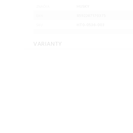
HUSKY
ZNAČKA:
8592287170375
EAN:
HT0-0536-003
SKU:
VARIANTY
Husky Pánska páperová
Husky Pánska páper
bunda Durra M
bunda Durra M
brown/khaki Veľkosť: L
brown/khaki Veľko
pánska bunda
M pánska bunda