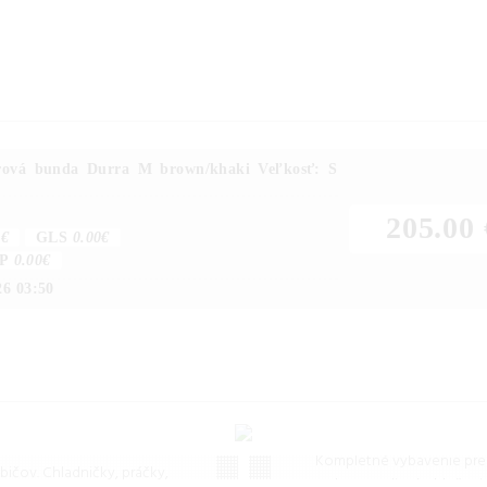
rová bunda Durra M brown/khaki Veľkosť: S
205.00 
0€
GLS
0.00€
P
0.00€
26 03:50
ké spotrebiče
Šport a out
ý výber veľkých domácich
Kompletné vybavenie pre 
bičov. Chladničky, práčky,
outdoor. Kvalitné oblečeni