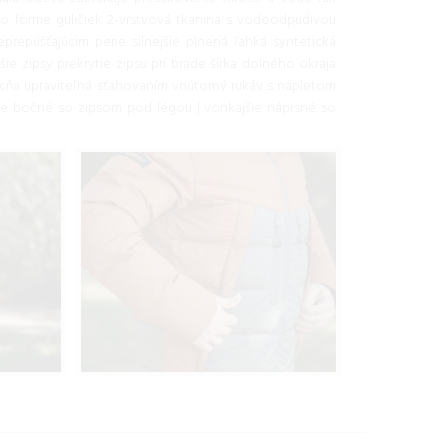
o forme guličiek 2-vrstvová tkanina s vodoodpudivou
epúšťajúcim perie silnejšie plnená ľahká syntetická
e zipsy prekrytie zipsu pri brade šírka dolného okraja
cňa upraviteľná sťahovaním vnútorný rukáv s nápletom
ie bočné so zipsom pod légou | vonkajšie náprsné so