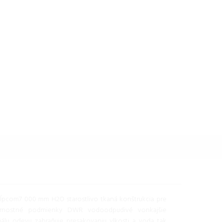
pcom7 000 mm H2O starostlivo tkaná konštrukcia pre
ternostné podmienky DWR vodoodpudivé vonkajšie
iálu odevu zabraňuje presakovaniu vlkosti a voda tak