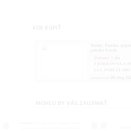
KDE KÚPIŤ
Husky Pánska pápe
pánska bunda
Dodanie 3 dní
ZASILKOVNA
0.0
GLS_PARCELSHO
06.Aug.20
Aktualizované:
Často kladené
MOHLO BY VÁS ZAUJÍMAŤ
otázky (FAQ)
Veľ
Máte otázku? Ste na správnom
Širok
mieste.
Vieme, že pri nákupe alebo
spotre
používaní našich služieb sa občas