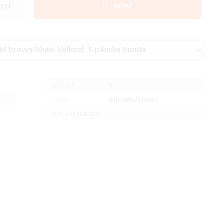
NAŤ
KÚPIŤ
S
VEĽKOSŤ:
BROWN/KHAKI
FARBA:
VIAC PARAMETROV ...