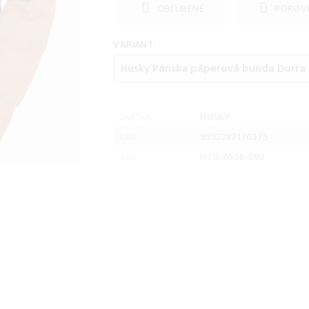
OBĽÚBENÉ
POROV
VARIANT:
HUSKY
ZNAČKA:
8592287170375
EAN:
HT0-0536-003
SKU: