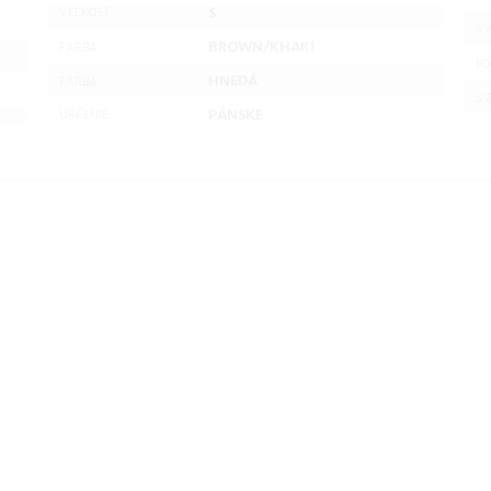
S
VEĽKOSŤ:
VÝ
BROWN/KHAKI
FARBA:
PO
HNEDÁ
FARBA:
SV
PÁNSKE
URČENIE:
ová
Husky Pánska páperová
Husky Pánska páperová
bunda Durra M
bunda Durra M
sť:
brown/khaki Veľkosť: S
brown/khaki Veľkosť:
pánska bunda
XL pánska bunda