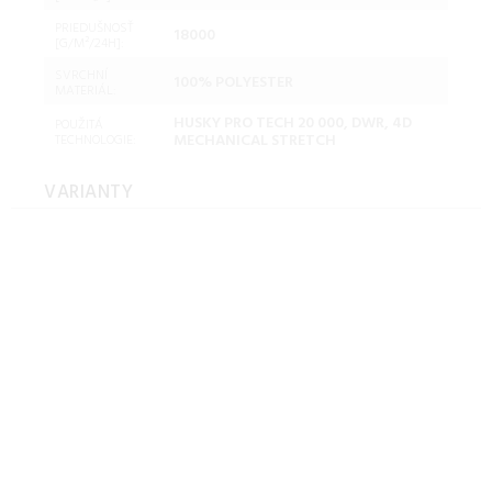
PRIEDUŠNOSŤ
18000
[G/M²/24H]:
SVRCHNÍ
100% POLYESTER
MATERIÁL:
HUSKY PRO TECH 20 000, DWR, 4D
POUŽITÁ
MECHANICAL STRETCH
TECHNOLOGIE:
VARIANTY
Husky Pánska outdoor bunda
Nakron M faded blue
Veľkosť: S pánska bunda