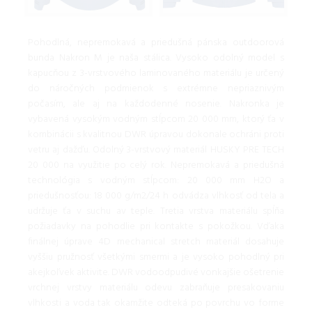
Pohodlná, nepremokavá a priedušná pánska outdoorová
bunda Nakron M je naša stálica. Vysoko odolný model s
kapucňou z 3-vrstvového laminovaného materiálu je určený
do náročných podmienok s extrémne nepriaznivým
počasím, ale aj na každodenné nosenie. Nakronka je
vybavená vysokým vodným stĺpcom 20 000 mm, ktorý ťa v
kombinácii s kvalitnou DWR úpravou dokonale ochráni proti
vetru aj dažďu. Odolný 3-vrstvový materiál HUSKY PRE TECH
20 000 na využitie po celý rok. Nepremokavá a priedušná
technológia s vodným stĺpcom: 20 000 mm H2O a
priedušnosťou: 18 000 g/m2/24 h odvádza vlhkosť od tela a
udržuje ťa v suchu av teple. Tretia vrstva materiálu spĺňa
požiadavky na pohodlie pri kontakte s pokožkou. Vďaka
finálnej úprave 4D mechanical stretch materiál dosahuje
vyššiu pružnosť všetkými smermi a je vysoko pohodlný pri
akejkoľvek aktivite. DWR vodoodpudivé vonkajšie ošetrenie
vrchnej vrstvy materiálu odevu zabraňuje presakovaniu
vlhkosti a voda tak okamžite odteká po povrchu vo forme