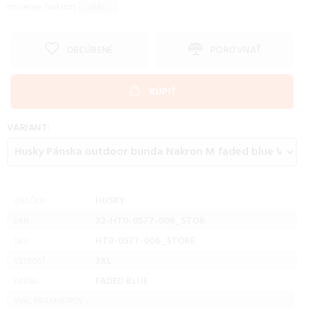
nosenie. Nakron
...VIAC...
OBĽÚBENÉ
POROVNAŤ
KÚPIŤ
VARIANT:
HUSKY
ZNAČKA:
32-HT0-0577-006_STOR
EAN:
HT0-0577-006_STORE
SKU:
3XL
VEĽKOSŤ:
FADED BLUE
FARBA:
VIAC PARAMETROV ...