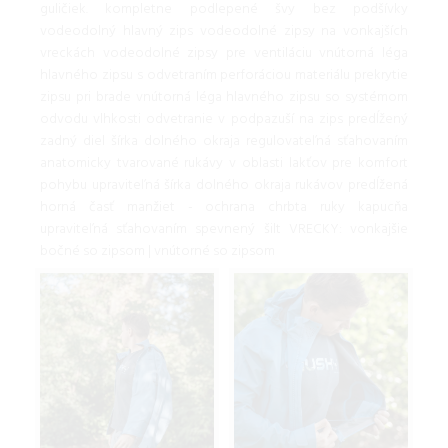
guličiek. kompletne podlepené švy bez podšívky
vodeodolný hlavný zips vodeodolné zipsy na vonkajších
vreckách vodeodolné zipsy pre ventiláciu vnútorná léga
hlavného zipsu s odvetraním perforáciou materiálu prekrytie
zipsu pri brade vnútorná léga hlavného zipsu so systémom
odvodu vlhkosti odvetranie v podpazuší na zips predĺžený
zadný diel šírka dolného okraja regulovateľná sťahovaním
anatomicky tvarované rukávy v oblasti lakťov pre komfort
pohybu upraviteľná šírka dolného okraja rukávov predĺžená
horná časť manžiet - ochrana chrbta ruky kapucňa
upraviteľná sťahovaním spevnený šilt VRECKY: vonkajšie
bočné so zipsom | vnútorné so zipsom