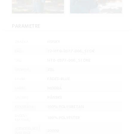
PARAMETRE
HUSKY
ZNAČKA:
32-HT0-0577-006_STOR
EAN:
HT0-0577-006_STORE
SKU:
3XL
VEĽKOSŤ:
FADED BLUE
FARBA:
MODRÁ
FARBA:
PÁNSKE
URČENIE:
100% POLYURETAN
MEMBRÁNA:
RUBOVÝ
100% POLYESTER
MATERIÁL:
VODEODOLNOSŤ
20000
[MM H₂O]: