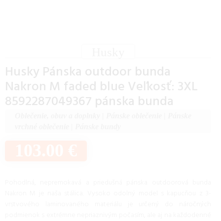
Husky
Husky Pánska outdoor bunda
Nakron M faded blue Veľkosť: 3XL
8592287049367 pánska bunda
Oblečenie, obuv a doplnky
|
Pánske oblečenie
|
Pánske
vrchné oblečenie
|
Pánske bundy
103.00 €
Pohodlná, nepremokavá a priedušná pánska outdoorová bunda
Nakron M je naša stálica. Vysoko odolný model s kapucňou z 3-
vrstvového laminovaného materiálu je určený do náročných
podmienok s extrémne nepriaznivým počasím, ale aj na každodenné