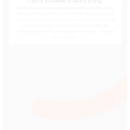
Často kladené otázky (FAQ)
Máte otázku? Ste na správnom mieste.
Vieme, že pri
nákupe alebo používaní našich služieb sa občas objavia
nejasnosti, preto sme pre vás pripravili prehľad odpovedí
na to, čo vás zaujíma najčastejšie. Ak tu predsa len
nenájdete, čo hľadáte, neváhajte nám napísať – radi vám
pomôžeme!