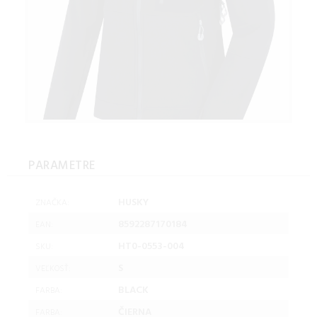
PARAMETRE
HUSKY
ZNAČKA:
8592287170184
EAN:
HT0-0553-004
SKU:
S
VEĽKOSŤ:
BLACK
FARBA:
ČIERNA
FARBA: