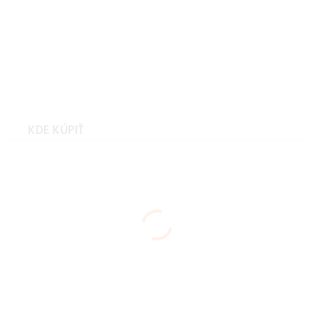
Husky Dámska softshell
bunda Samai L black
Veľkosť: XXL dámska
bunda
KDE KÚPIŤ