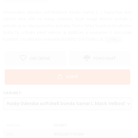
Univerzálnu dámsku softshellovú bundu Samai L s kapucňou bez
výplne sme ušili na mieru všetkým, ktorí milujú aktívny pohyb v
prírode aj za nepriaznivého počasia. Tento ľahký kúsok pohodlného
strihu ťa ochráni pred vetrom aj dažďom a poskytne ti dokonalý
komfort. z kvalitného materiálu EXTEND SOFTSHELL 15
...VIAC...
OBĽÚBENÉ
POROVNAŤ
KÚPIŤ
VARIANT:
HUSKY
ZNAČKA:
8592287170184
EAN: