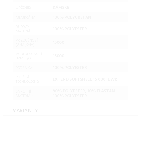
DÁMSKE
URČENIE:
100% POLYURETAN
MEMBRÁNA:
RUBOVÝ
100% POLYESTER
MATERIÁL:
PRIEDUŠNOSŤ
15000
[G/M²/24H]:
VODEODOLNOSŤ
15000
[MM H₂O]:
100% POLYESTER
PODŠÍVKA:
POUŽITÁ
EXTEND SOFTSHELL 15 000, DWR
TECHNOLOGIE:
90% POLYESTER, 10% ELASTAN +
SVRCHNÍ
100% POLYESTER
MATERIÁL:
VARIANTY