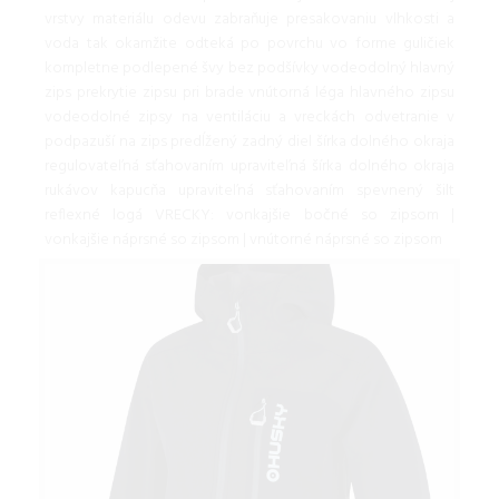
vrstvy materiálu odevu zabraňuje presakovaniu vlhkosti a
voda tak okamžite odteká po povrchu vo forme guličiek
kompletne podlepené švy bez podšívky vodeodolný hlavný
zips prekrytie zipsu pri brade vnútorná léga hlavného zipsu
vodeodolné zipsy na ventiláciu a vreckách odvetranie v
podpazuší na zips predĺžený zadný diel šírka dolného okraja
regulovateľná sťahovaním upraviteľná šírka dolného okraja
rukávov kapucňa upraviteľná sťahovaním spevnený šilt
reflexné logá VRECKY: vonkajšie bočné so zipsom |
vonkajšie náprsné so zipsom | vnútorné náprsné so zipsom