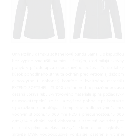
Univerzálnu dámsku softshellovú bundu Samai L s kapucňou
bez výplne sme ušili na mieru všetkým, ktorí milujú aktívny
pohyb v prírode aj za nepriaznivého počasia. Tento ľahký
kúsok pohodlného strihu ťa ochráni pred vetrom aj dažďom
a poskytne ti dokonalý komfort. z kvalitného materiálu
EXTEND SOFTSHELL 15 000 chráni pred nepriazňou počasia
česaná úprava rubu 3-vrstvového materiálu spĺňa požiadavky
na vysokú tepelnú izoláciu a zvýšené pohodlie pri kontakte
s pokožkou technológia s kompletne podlepenými švami s
vodným stĺpcom: 15 000 mm H2O a priedušnosťou: 15 000
g/m2/24 h chráni pred vlhkosťou a zároveň odvádza pot
materiál s prímesou elastanu zvyšuje komfort pri akejkoľvek
aktivite DWR vodoodpudivé vonkajšie ošetrenie vrchnej