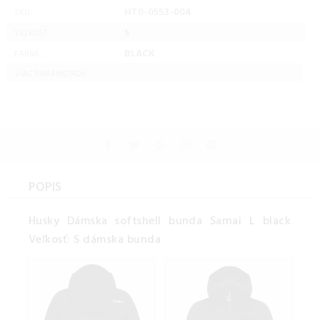
HT0-0553-004
SKU:
S
VEĽKOSŤ:
BLACK
FARBA:
VIAC PARAMETROV ...
POPIS
Husky Dámska softshell bunda Samai L black
Veľkosť: S dámska bunda