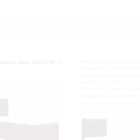
spanie (ŠxD): 90x200 cm Výšk
Velvet, ľavá, GULIETTE +
priestorom S vysokým čelom P
vrchným toperom Výška topp
bonell/pena T30 Matrac obsahuj
tvrdý matrac Dizajnové luxusné
Dodávané s roštom Snímateľný