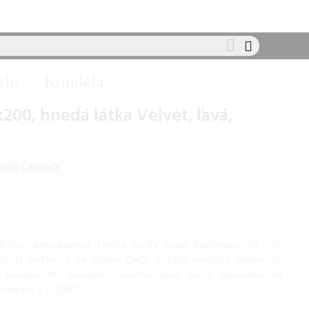
Kondela
ele
200, hnedá látka Velvet, ľavá,
rošty
|
Postele
D/kovOderuodolnosť textílie podľa testu Martindale: 60 000
08x112 cmPlocha na spanie (ŠxD): 90x200 cmVýška spania: 62
priestoromS vysokým čelomPrešívané čeloS dekoratívnymi
toppera: 4
...VIAC...