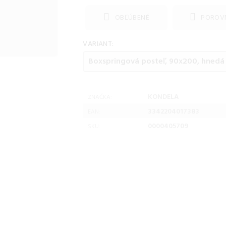
OBĽÚBENÉ
POROV
VARIANT:
KONDELA
ZNAČKA:
3342204017383
EAN:
0000405709
SKU: