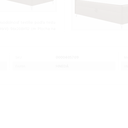
uodolnosť textílie podľa testu
HxV): 96x208x112 cm Plocha na
0000405709
SKU:
MA
HNEDÁ
FARBA:
HM