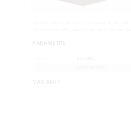
Materiál: látka Magic Velvet 2299/MDF/DTD/kov Oder
Martindale: 60 000 oderov Farba: hnedá Rozmery (Šx
PARAMETRE
KONDELA
ZNAČKA:
3342204017383
EAN:
VARIANTY