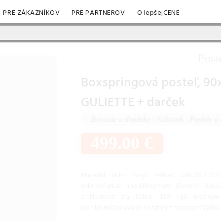
PRE ZÁKAZNÍKOV
PRE PARTNEROV
O lepšejCENE
Post
Boxspringová posteľ, 90x
GULIETTE + darček
Bývanie a doplnky
|
Nábytok
|
Postele a 
499.00 €
Materiál: látka Magic Velvet 2299/MDF/DT
oderovFarba: hnedáRozmery (ŠxHxV): 96x2
cmNosnosť na lôžko: 100 kgS úložným 
gombíkmiDodávané s vrchným toperomVýška 