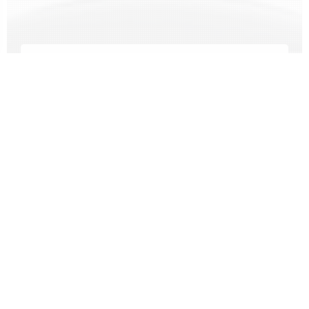
Domáce a osobné spotrebiče
Široký výber domácich a osobných spotrebičov pre
moderný životný štýl. Od kuchyne po kúpeľňu – nájdite
špičkovú kvalitu a dizajn za skvelé ceny.