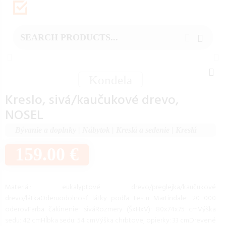
Kondela
Kreslo, sivá/kaučukové drevo,
NOSEL
Bývanie a doplnky
|
Nábytok
|
Kreslá a sedenie
|
Kreslá
159.00 €
Materiál: eukalyptové drevo/preglejka/kaučukové
drevo/látkaOderuodolnosť látky podľa testu Martindale: 20 000
oderovFarba čalúnenie: siváRozmery (ŠxHxV): 80x74x75 cmVýška
sedu: 42 cmHĺbka sedu: 54 cmVýška chrbtovej opierky: 33 cmDrevené