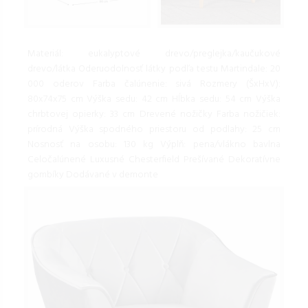
Materiál: eukalyptové drevo/preglejka/kaučukové
drevo/látka Oderuodolnosť látky podľa testu Martindale: 20
000 oderov Farba čalúnenie: sivá Rozmery (ŠxHxV):
80x74x75 cm Výška sedu: 42 cm Hĺbka sedu: 54 cm Výška
chrbtovej opierky: 33 cm Drevené nožičky Farba nožičiek:
prírodná Výška spodného priestoru od podlahy: 25 cm
Nosnosť na osobu: 130 kg Výplň: pena/vlákno bavlna
Celočalúnené Luxusné Chesterfield Prešívané Dekoratívne
gombíky Dodávané v demonte