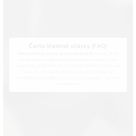
Často kladené otázky (FAQ)
Máte otázku? Ste na správnom mieste.
Vieme, že pri
nákupe alebo používaní našich služieb sa občas objavia
nejasnosti, preto sme pre vás pripravili prehľad odpovedí
na to, čo vás zaujíma najčastejšie. Ak tu predsa len
nenájdete, čo hľadáte, neváhajte nám napísať – radi vám
pomôžeme!