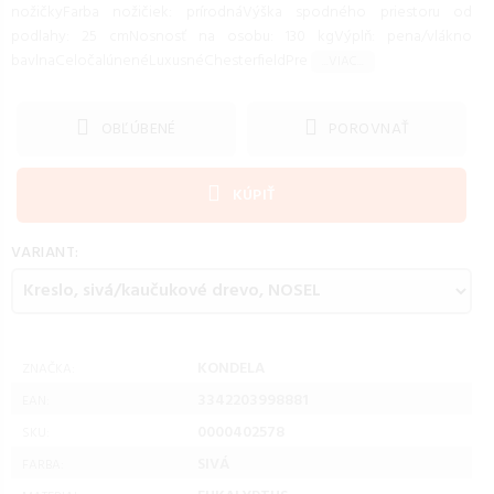
nožičkyFarba nožičiek: prírodnáVýška spodného priestoru od
podlahy: 25 cmNosnosť na osobu: 130 kgVýplň: pena/vlákno
bavlnaCeločalúnenéLuxusnéChesterfieldPre
...VIAC...
OBĽÚBENÉ
POROVNAŤ
KÚPIŤ
VARIANT:
KONDELA
ZNAČKA:
3342203998881
EAN:
0000402578
SKU:
SIVÁ
FARBA: