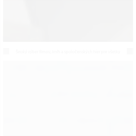
Filmy, knihy, hry
Široký výber filmov, kníh a spoločenských hier pre všetky
vekové kategórie. Objavte bestsellery, filmové novinky a
zábavné hry pre celú rodinu.