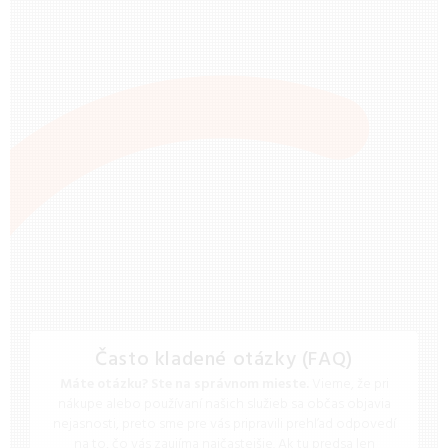
Často kladené otázky (FAQ)
Máte otázku? Ste na správnom mieste.
Vieme, že pri
nákupe alebo používaní našich služieb sa občas objavia
nejasnosti, preto sme pre vás pripravili prehľad odpovedí
na to, čo vás zaujíma najčastejšie. Ak tu predsa len