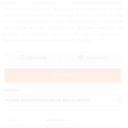
Materiál: eukalyptové drevo/preglejka/kaučukové
drevo/látkaOderuodolnosť látky podľa testu Martindale: 20 000
oderovFarba čalúnenie: béžováRozmery (ŠxHxV): 80x74x75 cmVýška
sedu: 42 cmHĺbka sedu: 54 cmVýška chrbtovej opierky: 33 cmDrevené
nožičkyFarba nožičiek: prírodnáVýška spodného priestoru od
podlahy: 25 cmNosnosť na osobu: 130 kgVýplň: pena/vlákno
bavlnaCeločalúnenéLuxusnéChesterfield
...VIAC...
OBĽÚBENÉ
POROVNAŤ
KÚPIŤ
VARIANT:
KONDELA
ZNAČKA: