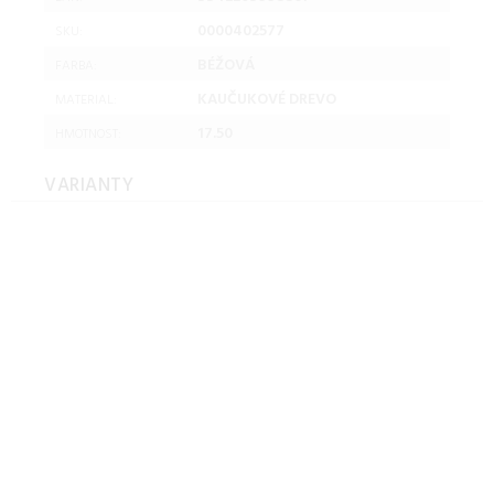
0000402577
SKU:
BÉŽOVÁ
FARBA:
KAUČUKOVÉ DREVO
MATERIAL:
17.50
HMOTNOST:
VARIANTY
2-sed, béžová/kaučukové
drevo, NOSEL