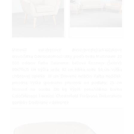
Materiál: eukalyptové drevo/preglejka/kaučukové
drevo/látka Oderuodolnosť látky podľa testu Martindale: 20
000 oderov Farba čalúnenie: béžová Rozmery (ŠxHxV):
80x74x75 cm Výška sedu: 42 cm Hĺbka sedu: 54 cm Výška
chrbtovej opierky: 33 cm Drevené nožičky Farba nožičiek:
prírodná Výška spodného priestoru od podlahy: 25 cm
Nosnosť na osobu: 130 kg Výplň: pena/vlákno bavlna
Celočalúnené Luxusné Chesterfield Prešívané Dekoratívne
gombíky Dodávané v demonte