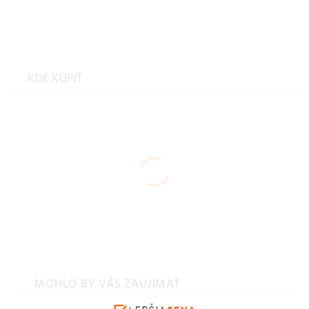
Kreslo, ružová/kaučukové
drevo, NOSEL
KDE KÚPIŤ
MOHLO BY VÁS ZAUJÍMAŤ