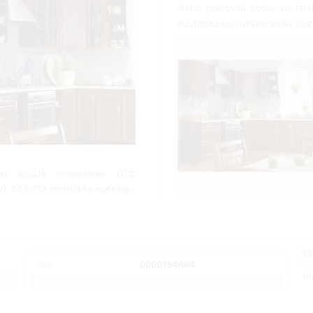
alebo pracovnú dosku vo fare
eur/bm ku kuchyniam Sicilia sos
ni SICILIA Prevedenie: DTD
: 44,6x71,3 cm Hrúbka materiálu:
FA
0000194684
SKU:
HM