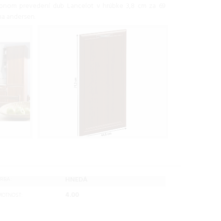
bnom prevedení dub Lancelot v hrúbke 3,8 cm za 69
na andersen.
HNEDÁ
RBA:
4.00
OTNOST: