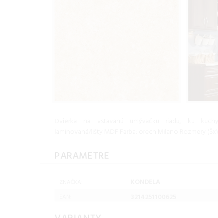
Dvierka na vstavanú umývačku riadu, ku kuchy
laminovaná/lišty MDF Farba: orech Milano Rozmery (ŠxV)
PARAMETRE
KONDELA
ZNAČKA:
3214251100625
EAN: