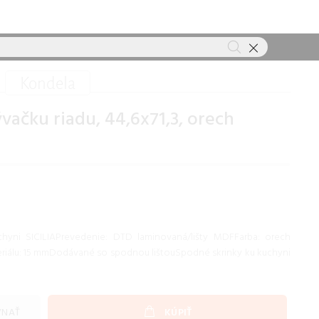
Kondela
ačku riadu, 44,6x71,3, orech
chyni SICILIAPrevedenie: DTD laminovaná/lišty MDFFarba: orech
eriálu: 15 mmDodávané so spodnou lištouSpodné skrinky ku kuchyni
VNAŤ
KÚPIŤ