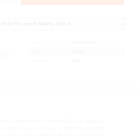
0000194684
SKU:
HNEDÁ
FARBA:
4.00
HMOTNOST:
štou Spodné skrinky ku kuchyni SICILIA sú dodávané
 si objednať pracovnú dosku vo farebnom prevedení
 cm za 65 eur/bm k farebnému prevedeniu orech Milano,