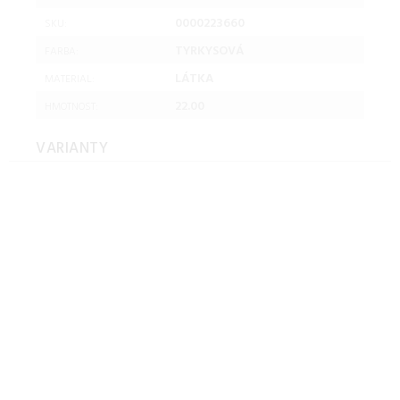
0000223660
SKU:
TYRKYSOVÁ
FARBA:
LÁTKA
MATERIAL:
22.00
HMOTNOST:
VARIANTY
Dizajnové kreslo, látka,
capuccino/vzor, BELEK