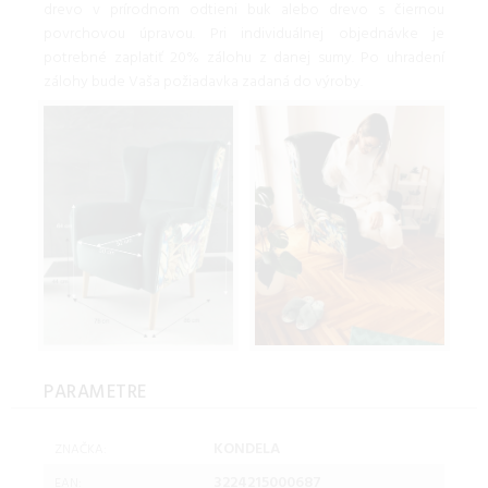
drevo v prírodnom odtieni buk alebo drevo s čiernou
povrchovou úpravou. Pri individuálnej objednávke je
potrebné zaplatiť 20% zálohu z danej sumy. Po uhradení
zálohy bude Vaša požiadavka zadaná do výroby.
PARAMETRE
KONDELA
ZNAČKA:
3224215000687
EAN: