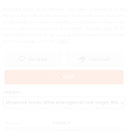
Dizajnové kreslo BELEK Materiál: látka Farba: smaragdová Riviera
38/vzor Jungle Oderuodolnosť textílie Riviera podľa testu Martindale:
90 000 oderov Oderuodolnosť textílie Jungle podľa testu Martindale:
65 000 oderov Rozmery (ŠxHxV): 78x86x105 cm Výška sedu: 44 cm
Výška opierky na ruky: 64 cm Výška spodného priestoru od podlahy:
21 cm Šírka sedadla cca 50 cm
...VIAC...
OBĽÚBENÉ
POROVNAŤ
KÚPIŤ
VARIANT:
KONDELA
ZNAČKA: