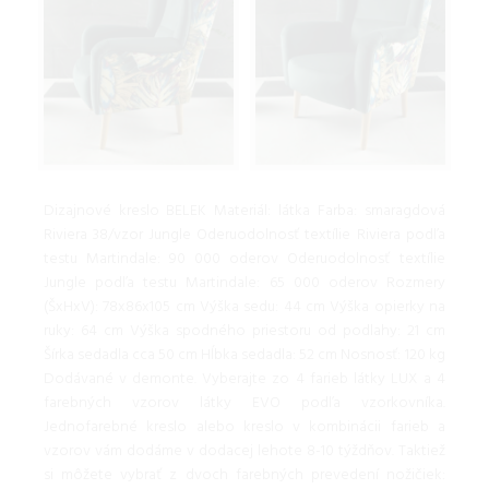
Dizajnové kreslo BELEK Materiál: látka Farba: smaragdová
Riviera 38/vzor Jungle Oderuodolnosť textílie Riviera podľa
testu Martindale: 90 000 oderov Oderuodolnosť textílie
Jungle podľa testu Martindale: 65 000 oderov Rozmery
(ŠxHxV): 78x86x105 cm Výška sedu: 44 cm Výška opierky na
ruky: 64 cm Výška spodného priestoru od podlahy: 21 cm
Šírka sedadla cca 50 cm Hĺbka sedadla: 52 cm Nosnosť: 120 kg
Dodávané v demonte. Vyberajte zo 4 farieb látky LUX a 4
farebných vzorov látky EVO podľa vzorkovníka.
Jednofarebné kreslo alebo kreslo v kombinácii farieb a
vzorov vám dodáme v dodacej lehote 8-10 týždňov. Taktiež
si môžete vybrať z dvoch farebných prevedení nožičiek: