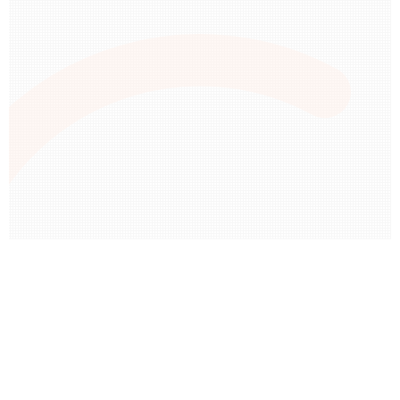
Oblečenie, obuv a doplnky
Štýlové oblečenie, kvalitná obuv a módne doplnky pre
celú rodinu. Objavte najnovšie trendy a doprajte si
komfortné kúsky na každý deň.